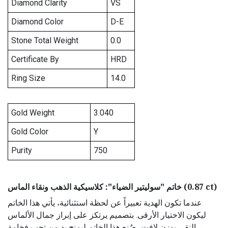
Diamond Clarity
VS
Diamond Color
D-E
Stone Total Weight
0.0
Certificate By
HRD
Ring Size
14.0
Gold Weight
3.040
Gold Color
Y
Purity
750
خاتم "سوليتير الضياء": كلاسيكية الذهب ونقاء الماس (0.87 ct)
عندما تكون الهدية تعبيراً عن لحظة استثنائية، يأتي هذا الخاتم
ليكون الاختيار الأرقى. بتصميم يرتكز على إبراز جمال الألماس
النقي بوزن لافت، صُنع هذا الخاتم ليمنح يد من تحب فخامة