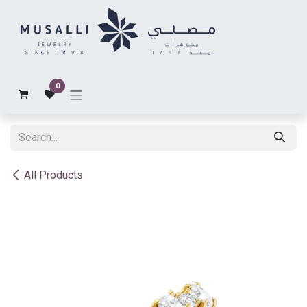
Skip to Content
0
All Products