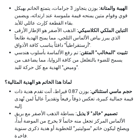
الهيبة والمتانة:
بوزن يتجاوز 3 جرامات، يتمتع الخاتم بهيكل
قوي وقوام متين يمنحه قيمة ملموسة عند ارتدائه، ويضمن
بقاء القطعة كإرث عائلي للأبد.
التباين الملكي الكلاسيكي:
الذهب الأصفر هو الإطار الأرقى
الذي يبرز بياض الألماس الثلجي، مما يمنح الهدية طابعاً
"أرستقراطياً" دافئاً يناسب كافة الأذواق.
تثبيت "المخالب" المتقن:
تم رفع الألماسة بأسلوب هندسي
يسمح للضوء بالتغلغل من كافة الزوايا، مما يضاعف من
"وميض" الهدية مع كل حركة لليد.
لماذا هذا الخاتم هو الهدية المثالية؟
حجم ماسي استثنائي:
بوزن 0.87 قيراط، أنت تقدم هدية ذات
قيمة جمالية كبيرة، تعكس ذوقاً رفيعاً وتقديراً عالياً لمن تُهدى
إليه.
تصميم "خالد" لا يذبل:
بساطة الذهب الأصفر مع بريق
الألماس المركز تجعل منه خاتماً لا يخرج من الموضة أبداً،
ويصلح ليكون خاتم "سوليتير" للخطوبة أو هدية ذكرى سنوية
فاخرة.