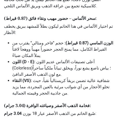
كلاسيكية تجمع بين عراقة الذهب وبريق الألماس الثلجي.
سحر الألماس – حضور مهيب ونقاء فائق (0.87 قيراط):
تم اختيار الألماس في هذا الخاتم ليكون بطلاً للمشهد ببريق يخطف
الأنظار:
الوزن الماسي (0.87 قيراط):
حجم "فاخر ومثالي" يقترب من
القيراط الكامل، مما يمنح الحجر حضوراً مهيباً ووهجاً لافتاً
يملأ المكان ضياءً.
أعلى تصنيفات الألماس عديم اللون
اللون (D - E):
(Colorless)؛ بياض ناصع يشع نوراً، ويخلق تبياناً ملكياً ساحراً
مع لون الذهب الأصفر الدافئ.
شفافية عالية تضمن بريقاً كريستالياً نقياً، حيث
النقاء (VS):
تخلو الأحجار من أي شوائب مرئية بالعين المجردة، مما يزيد
من جاذبية الحجر وقيمته الجمالية.
فخامة الذهب الأصفر وصياغته الوافرة (3.04 جرام):
:
صُيغ الخاتم من الذهب الأصفر عيار 18 بوزن
3.04 جرام