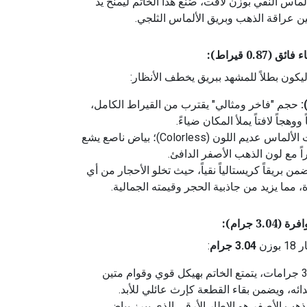
ماس النقي بوزن لافت، صُنع هذا الخاتم ليمنح يد
 عراقة الذهب وبريق الألماس الثلجي.
0. قيراط):
ليكون بطلاً للمشهد ببريق يخطف الأنظار:
حجم "فاخر ومثالي" يقترب من القيراط الكامل،
وهجاً لافتاً يملأ المكان ضياءً.
أعلى تصنيفات الألماس عديم اللون (Colorless)؛ بياض ناصع يشع
احراً مع لون الذهب الأصفر الدافئ.
ن بريقاً كريستالياً نقياً، حيث تخلو الأحجار من أي
 مما يزيد من جاذبية الحجر وقيمته الجمالية.
3 جرام):
زن
3.04 جرام
:
بوزن يتجاوز 3 جرامات، يتمتع الخاتم بهيكل قوي وقوام متين
ائه، ويضمن بقاء القطعة كإرث عائلي للأبد.
ذهب الأصفر هو الإطار الأرقى الذي يبرز بياض