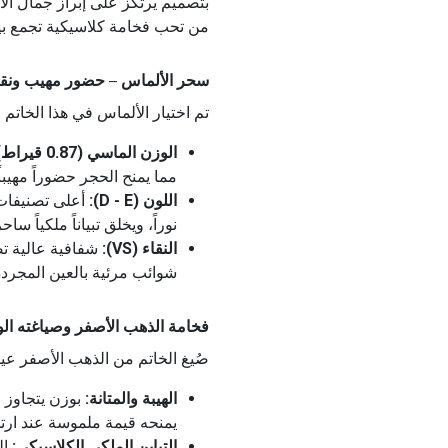
بتصميم يرتكز على إبراز جمال الأل
من تحب فخامة كلاسيكية تجمع بين
سحر الألماس – حضور مهيب ونقاء فائق (87
تم اختيار الألماس في هذا الخاتم 
الوزن الماسي (0.87 قيراط):
مما يمنح الحجر حضوراً مهيباً و
اللون (D - E):
نوراً، ويخلق تبياناً ملكياً س
النقاء (VS):
شفافية عالية تضم
شوائب مرئية بالعين المجردة،
فخامة الذهب الأصفر وصياغته الوافرة (.04
صُيغ الخاتم من الذهب الأصفر عيار 18 بو
الهيبة والمتانة:
يمنحه قيمة ملموسة عند ارتد
التباين الملكي الكلاسيكي:
ال