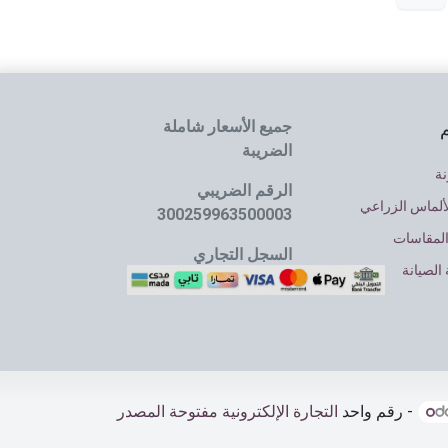
جميع الأسعار شاملة
م
الضريبة
نة
الرقم الضريبي
ألماس الزراعي
300259963500003
المقاسات
السجل التجاري
الصيانة
4030064637
- رقم واحد
التجارة الإلكترونية مفتوحة المصدر