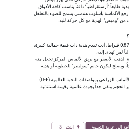
ية طابعاً "أرستقراطياً" دافئاً يناسب كافة الأذواق.
رفع الألماسة بأسلوب هندسي يسمح للضوء بالتغلغل
 من "وميض" الهدية مع كل حركة لليد.
؟
بوزن 0.87 قيراط، أنت تقدم هدية ذات قيمة جمالية كبيرة،
ياً لمن تُهدى إليه.
الذهب الأصفر مع بريق الألماس المركز تجعل منه
اً، ويصلح ليكون خاتم "سوليتير" للخطوبة أو هدية
الألماس الزراعي بمواصفات النخبة العالمية (D-E)
الحجم ونقي جداً بجودة عالمية وقيمة استثنائية
ة إلى عربة التسوق
اشترِ الآن