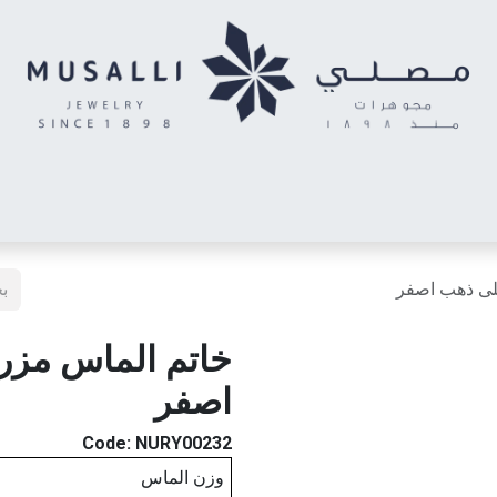
اس
الأحرف المدهشة
حلقان أطفال
خواتم توينز (شبكتي)
خاتم رج
لى ذهب اصفر
خاتم الماس مزر
اصفر
Code:
NURY00232
وزن الماس