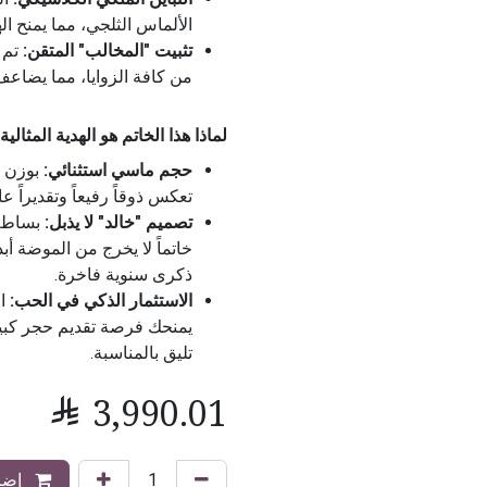
الألماس الثلجي، مما يمنح الهد
تثبيت "المخالب" المتقن:
تم 
من كافة الزوايا، مما يضاعف
لماذا هذا الخاتم هو الهدية المثالية
حجم ماسي استثنائي:
تعكس ذوقاً رفيعاً وتقديراً عال
تصميم "خالد" لا يذبل:
بساطة 
خاتماً لا يخرج من الموضة أبد
ذكرى سنوية فاخرة.
الاستثمار الذكي في الحب:
يمنحك فرصة تقديم حجر كبير 
تليق بالمناسبة.

3,990.01
إضاف