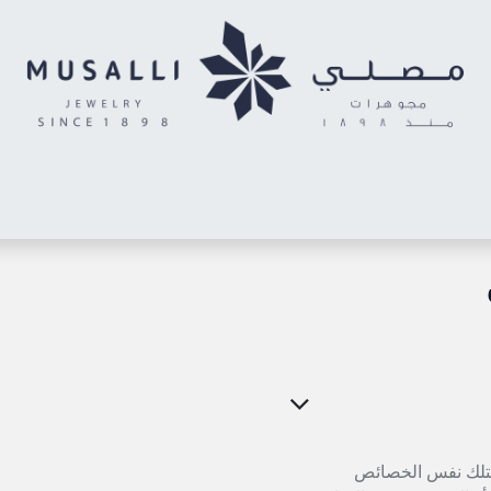
اس
الأحرف المدهشة
حلقان أطفال
خواتم توينز (شبكتي)
خاتم رج
يمتلك نفس الخصائص