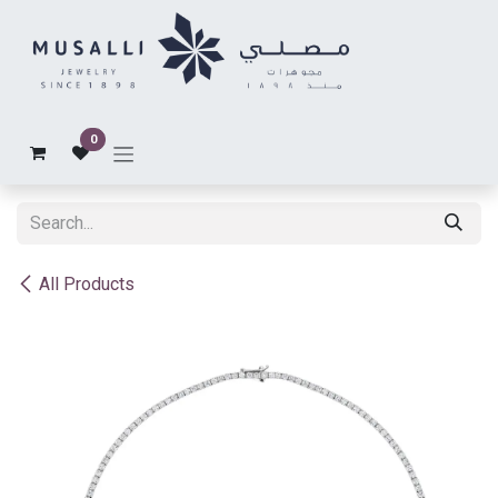
Skip to Content
0
All Products