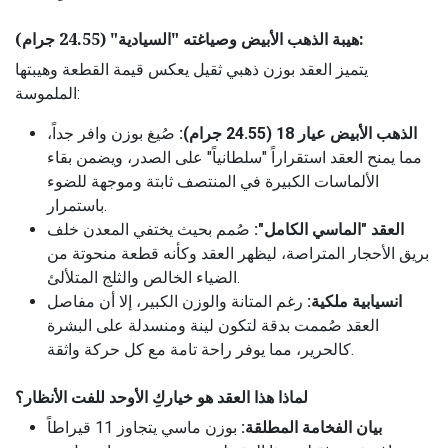
هيبة الذهب الأبيض وصياغته "السيادية" (24.55 جرام):
يتميز العقد بوزن ذهبي ثقيل يعكس قيمة القطعة وهيبتها
الملموسة:
الذهب الأبيض عيار 18 (24.55 جرام):
صُيغ بوزن وافر جداً،
مما يمنح العقد استقراراً "سلطانياً" على الصدر، ويضمن بقاء
الألماسات الكبيرة في المنتصف ثابتة وموجهة للضوء
باستمرار.
العقد "الماسي الكامل":
صُمم بحيث يختفي المعدن خلف
بريق الأحجار المتراصة، ليظهر العقد وكأنه قطعة منحوتة من
الضياء الخالص والثلج المتلألئ.
انسيابية ملكية:
رغم المتانة والوزن الكبير، إلا أن مفاصل
العقد صُممت بدقة لتكون لينة ومنسدلة على البشرة
كالحرير، مما يوفر راحة تامة مع كل حركة واثقة.
لماذا هذا العقد هو خياركِ الأوحد للفت الأنظار؟
بيان الفخامة المطلقة:
بوزن ماسي يتجاوز 11 قيراطاً