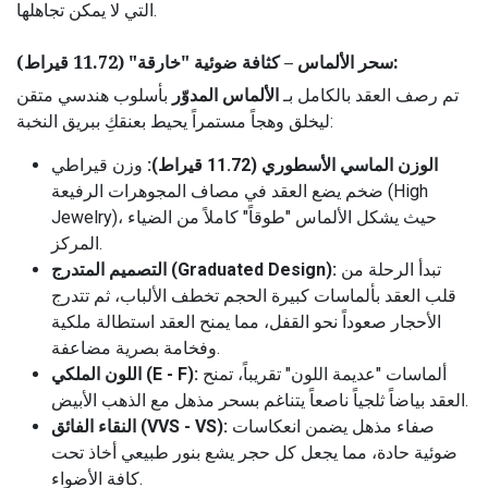
التي لا يمكن تجاهلها.
سحر الألماس – كثافة ضوئية "خارقة" (11.72 قيراط):
تم رصف العقد بالكامل بـ
الألماس المدوّر
بأسلوب هندسي متقن
ليخلق وهجاً مستمراً يحيط بعنقكِ ببريق النخبة:
الوزن الماسي الأسطوري (11.72 قيراط):
وزن قيراطي
ضخم يضع العقد في مصاف المجوهرات الرفيعة (High
Jewelry)، حيث يشكل الألماس "طوقاً" كاملاً من الضياء
المركز.
تبدأ الرحلة من
التصميم المتدرج (Graduated Design):
قلب العقد بألماسات كبيرة الحجم تخطف الألباب، ثم تتدرج
الأحجار صعوداً نحو القفل، مما يمنح العقد استطالة ملكية
وفخامة بصرية مضاعفة.
ألماسات "عديمة اللون" تقريباً، تمنح
اللون الملكي (E - F):
العقد بياضاً ثلجياً ناصعاً يتناغم بسحر مذهل مع الذهب الأبيض.
صفاء مذهل يضمن انعكاسات
النقاء الفائق (VVS - VS):
ضوئية حادة، مما يجعل كل حجر يشع بنور طبيعي أخاذ تحت
كافة الأضواء.