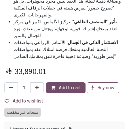
وصياغة ذهبية ثقيلة، هذا العقد ليس مجرد مجوهرات، بل هو
"تصريح حضور" يفرض هيبته في حفلات الزفاف الملكية
والمهرجانات الكبرى.
تأثير "المنتصف الطاغي":
تركيز الألماس الكبير في مركز
العقد يمنحكِ إشراقة فورية لوجهكِ، ويجعل من عنقكِ بؤرة
للجمال والتميز.
الاستثمار الذكي في الجمال:
الألماس الزراعي بمواصفات
النخبة العالمية يمنحكِ فرصة امتلاك عقد بمواصفات
"إمبراطورية" وصياغة ذهبية فاخرة تليق بمقامكِ السامي.

33,890.01
Add to cart
Buy now
Add to wishlist
منتجات غير مخفضه