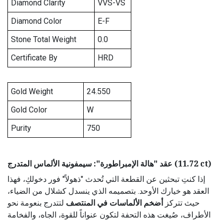
Diamond Clarity
VVS-VS
Diamond Color
E-F
Stone Total Weight
0.0
Certificate By
HRD
Gold Weight
24.550
Gold Color
W
Purity
750
عقد "هالة الإمبراطورة": سيمفونية الألماس المتدرج (11.72 ct)
إذا كنتِ تبحثين عن القطعة التي تُحدث "ذهولاً" فور دخولكِ، فهذا
العقد هو خيارك الأوحد. بتصميمه الذي ينسدل كشلال من الضياء،
حيث تتركز
أضخم الألماسات في المنتصف
لتتدرج بنعومة نحو
الأطراف، صُيغت هذه التحفة لتكون عنواناً للقوة، الجاه، والفخامة