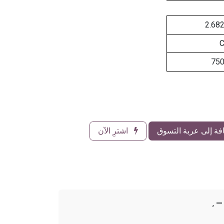
2.68
75
ة إلى عربة التسوق
اشترِ الآن
,
—