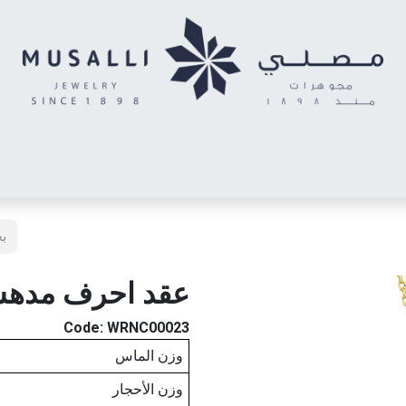
اس
الأحرف المدهشة
حلقان أطفال
خواتم توينز (شبكتي)
خاتم رج
عقد احرف مده
Code:
WRNC00023
وزن الماس
وزن الأحجار