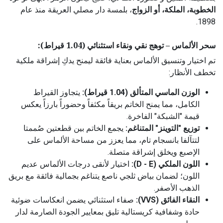
الخطوبة، الملكة، أو الزواج
، بلمسة دار مصلي العريقة منذ عام
1898.
سحر الألماس – توهج نقي ونقاء استثنائي (1.04 قيراط):
تم اختيار وتنسيق الألماس بعناية فائقة ليمنح يدكِ إشراقة ملكية
تخطف الأنظار:
الوزن الماسي المتألق (1.04 قيراط):
يتجاوز القيراط
الكامل، مما يمنح الخاتم بريقاً مكثفاً وحضوراً بارزاً يعكس
قيمة "الشبكة" الفاخرة.
توزيع "التوينز" المتناغم:
يجمع الخاتم بين قطعتين صُممتا
لتتآلفا بانسجام تام، مما يعزز من مساحة الألماس على
الإصبع ويخلق إشراقة متصلة.
اللون الملكي (D - E):
اختيار لأنقى درجات الألماس عديم
اللون؛ لضمان بياض ثلجي ناصع يتناغم بجمالية فائقة مع بريق
الذهب الأصفر.
النقاء الفائق (VVS):
صفاء استثنائي يضمن انعكاسات ضوئية
حادة وشفافية كريستالية تليق بمعايير الجودة الصارمة لدار