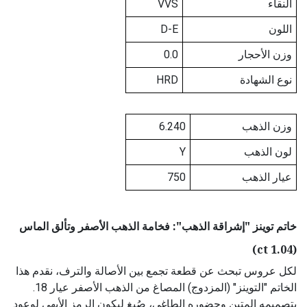
النقاء
VVS
اللون
D-E
وزن الأحجار
0.0
نوع الشهادة
HRD
وزن الذهب
6.240
لون الذهب
Y
عيار الذهب
750
خاتم توينز "إشراقة الذهب": فخامة الذهب الأصفر وتألق الماس
(1.04 ct)
لكل عروس تبحث عن قطعة تجمع بين الأصالة والترف، نقدم هذا
الخاتم "التوينز" (المزدوج) المصاغ من الذهب الأصفر عيار 18.
بتصميمه المتين وحضوره الطاغي، صُيغ ليكون الرمز الأبهى لوعود