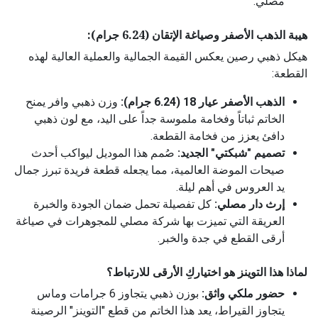
مصلي.
هيبة الذهب الأصفر وصياغة الإتقان (6.24 جرام):
هيكل ذهبي رصين يعكس القيمة الجمالية والعملية العالية لهذه
القطعة:
الذهب الأصفر عيار 18 (6.24 جرام):
وزن ذهبي وافر يمنح
الخاتم ثباتاً وفخامة ملموسة جداً على اليد، مع لون ذهبي
دافئ يعزز من فخامة القطعة.
تصميم "شبكتي" الجديد:
صُمم هذا الموديل ليواكب أحدث
صيحات الموضة العالمية، مما يجعله قطعة فريدة تبرز جمال
يد العروس في أهم ليلة.
إرث دار مصلي:
كل تفصيلة تحمل ضمان الجودة والخبرة
العريقة التي تميزت بها شركة مصلي للمجوهرات في صياغة
أرقى القطع في جدة والخبر.
لماذا هذا التوينز هو اختياركِ الأرقى للارتباط؟
حضور ملكي واثق:
بوزن ذهبي يتجاوز 6 جرامات وماس
يتجاوز القيراط، يعد هذا الخاتم من قطع "التوينز" الرصينة