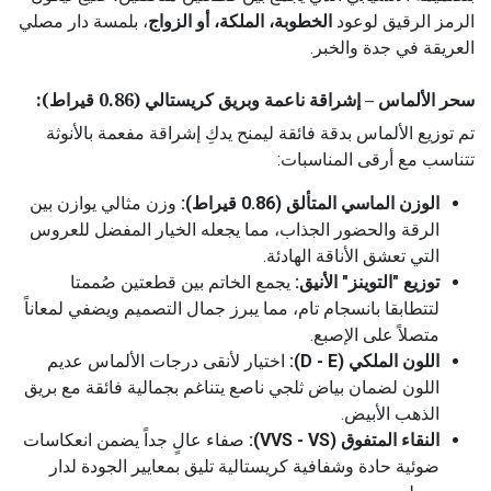
الرمز الرقيق لوعود
الخطوبة، الملكة، أو الزواج
، بلمسة دار مصلي
العريقة في جدة والخبر.
سحر الألماس – إشراقة ناعمة وبريق كريستالي (0.86 قيراط):
تم توزيع الألماس بدقة فائقة ليمنح يدكِ إشراقة مفعمة بالأنوثة
تتناسب مع أرقى المناسبات:
الوزن الماسي المتألق (0.86 قيراط):
وزن مثالي يوازن بين
الرقة والحضور الجذاب، مما يجعله الخيار المفضل للعروس
التي تعشق الأناقة الهادئة.
توزيع "التوينز" الأنيق:
يجمع الخاتم بين قطعتين صُممتا
لتتطابقا بانسجام تام، مما يبرز جمال التصميم ويضفي لمعاناً
متصلاً على الإصبع.
اللون الملكي (D - E):
اختيار لأنقى درجات الألماس عديم
اللون لضمان بياض ثلجي ناصع يتناغم بجمالية فائقة مع بريق
الذهب الأبيض.
النقاء المتفوق (VVS - VS):
صفاء عالٍ جداً يضمن انعكاسات
ضوئية حادة وشفافية كريستالية تليق بمعايير الجودة لدار