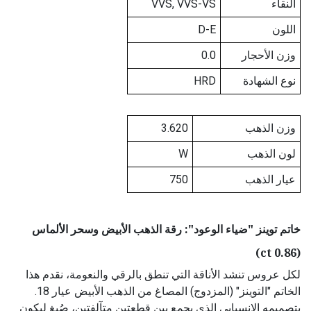
النقاء
VVS, VVS-VS
اللون
D-E
وزن الأحجار
0.0
نوع الشهادة
HRD
وزن الذهب
3.620
لون الذهب
W
عيار الذهب
750
خاتم توينز "ضياء الوعود": رقة الذهب الأبيض وسحر الألماس
(0.86 ct)
لكل عروس تنشد الأناقة التي تنطق بالرقي والنعومة، نقدم هذا
الخاتم "التوينز" (المزدوج) المصاغ من الذهب الأبيض عيار 18.
بتصميمه الانسيابي الذي يجمع بين قطعتين متآلفتين، صُيغ ليكون