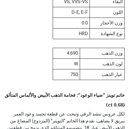
النقاء
VS, VVS-VS
اللون
D-E, E-F
وزن الأحجار
0.0
نوع الشهادة
HRD
وزن الذهب
4.690
لون الذهب
W
عيار الذهب
750
خاتم توينز "ضياء الوعود": فخامة الذهب الأبيض والألماس المتألق
(0.68 ct)
لكل عروس تنشد الرقي وتبحث عن قطعة تجسد وعود العمر
ببريق لا يضاهى، نقدم هذا الخاتم "التوينز" (المزدوج) المصاغ من
الذهب الأبيض عيار 18. بتصميمه المتناغم الذي يدمج بين قطعتين