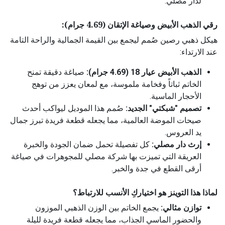
لدار مصلي.
رقي الذهب الأبيض وصياغة الإتقان (4.69 جرام):
هيكل ذهبي رصين صُمم ليجمع بين القيمة الجمالية والراحة التامة
عند الارتداء:
الذهب الأبيض عيار 18 (4.69 جرام):
صياغة دقيقة تمنح
الخاتم ثباتاً وفخامة ملموسة، مع لمعان يعزز من توهج
الأحجار الماسية.
تصميم "شبكتي" الجديد:
صُمم هذا الموديل ليواكب أحدث
صيحات الموضة العالمية، مما يجعله قطعة فريدة تبرز جمال
يد العروس.
إرث دار مصلي:
كل تفصيلة تحمل ضمان الجودة والخبرة
العريقة التي تميزت بها شركة مصلي للمجوهرات في صياغة
أرقى القطع في جدة والخبر.
لماذا هذا التوينز هو اختياركِ الأنسب للارتباط؟
توازن مثالي:
يجمع الخاتم بين الوزن الذهبي الموزون
والحضور الماسي الجذاب، مما يجعله قطعة فريدة لليلة