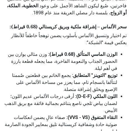
فاخرتين، صُيغ ليكون الشاهد الأجمل على وعود
الخطوبة، الملكة،
أو الزواج
، بلمسة دار مصلي العريقة منذ عام 1898.
سحر الألماس – إشراقة ملكية وبريق كريستالي (0.68 قيراط):
تم اختيار وتنسيق الألماس بأسلوب يضمن توهجاً خاطفاً للأنظار
يعكس قيمة "الشبكة":
الوزن الماسي المتألق (0.68 قيراط):
وزن مثالي يوازن بين
الحضور الجذاب والنعومة الفاخرة، مما يجعله قطعة بارزة
في أهم ليلة.
توزيع "التوينز" المتطابق:
يجمع الخاتم بين قطعتين صُممتا
لتتآلفا بانسجام تام، مما يعزز من مساحة الألماس على
الإصبع ويخلق إشراقة متصلة.
اللون الملكي (D-E-F):
أرقى درجات الألماس عديم اللون؛
لضمان بياض ثلجي ناصع يتناغم بجمالية فائقة مع بريق الذهب
الأبيض.
النقاء المتفوق (VVS - VS):
صفاء عالٍ يضمن انعكاسات
ضوئية حادة وشفافية كريستالية تليق بمعايير الجودة الصارمة