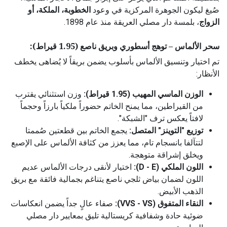
صُيغ ليكون الجوهرة المركزية في وعود
الخطوبة، الملكة، أو
الزواج
، بلمسة دار مصلي العريقة منذ عام 1898.
سحر الألماس – توهج أسطوري وبريق ناصع (1.95 قيراط):
تم اختيار وتنسيق الألماس بأسلوب يضمن بريقاً لا يُضاهى يخطف
الأنظار:
الوزن الماسي المهيب (1.95 قيراط):
وزن استثنائي يقترب
من القيراطين، مما يمنح الخاتم حضوراً ملكياً بارزاً وحجماً
لافتاً يعكس ترف "الشبكة".
توزيع "التوينز" المتصل:
يجمع الخاتم بين قطعتين صُممتا
لتتآلفا بانسجام تام، مما يعزز من كثافة الألماس على الإصبع
ويخلق إشراقة متوهجة.
اللون الملكي (D - E):
اختيار لأنقى درجات الألماس عديم
اللون لضمان بياض ثلجي ناصع يتناغم بجمالية فائقة مع بريق
الذهب الأبيض.
النقاء المتفوق (VVS - VS):
صفاء عالٍ جداً يضمن انعكاسات
ضوئية حادة وشفافية كريستالية تليق بمعايير دار مصلي