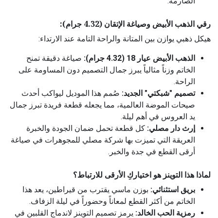
الصارمة.
رقي الذهب الأبيض وصياغة الإتقان (4.32 جرام):
هيكل ذهبي يوازن بين المتانة والراحة التامة عند الارتداء:
الذهب الأبيض عيار 18 (4.32 جرام):
صياغة دقيقة تمنح
الخاتم وزناً مثالياً يبرز جمال التصميم دون المساومة على
الراحة.
تصميم "شبكتي" الجديد:
صُمم هذا الموديل ليواكب أحدث
صيحات الموضة العالمية، مما يجعله قطعة فريدة تبرز جمال
يد العروس في أهم ليلة.
إرث دار مصلي:
كل قطعة تحمل ضمان الجودة والخبرة
العريقة التي تميزت بها شركة مصلي للمجوهرات في صياغة
أرقى القطع في جدة والخبر.
لماذا هذا التوينز هو اختياركِ الأرقى للارتباط؟
بريق استثنائي:
بوزن ماسي يقترب من قيراطين، يعد هذا
الخاتم من أكثر القطع لمعاناً وحضوراً في ليلة الزفاف.
رمزية الحب الخالد:
يرمز تصميم التوينز لاندماج القلبين في