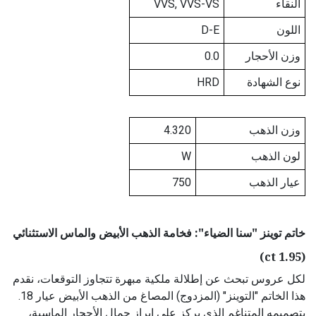
النقاء
VVS, VVS-VS
اللون
D-E
وزن الأحجار
0.0
نوع الشهادة
HRD
وزن الذهب
4.320
لون الذهب
W
عيار الذهب
750
خاتم توينز "سنا الضياء": فخامة الذهب الأبيض والماس الاستثنائي
(1.95 ct)
لكل عروس تبحث عن إطلالة ملكية مبهرة تتجاوز التوقعات، نقدم
هذا الخاتم "التوينز" (المزدوج) المصاغ من الذهب الأبيض عيار 18.
بتصميمه المتناغم الذي يركز على إبراز جمال الأحجار الماسية،