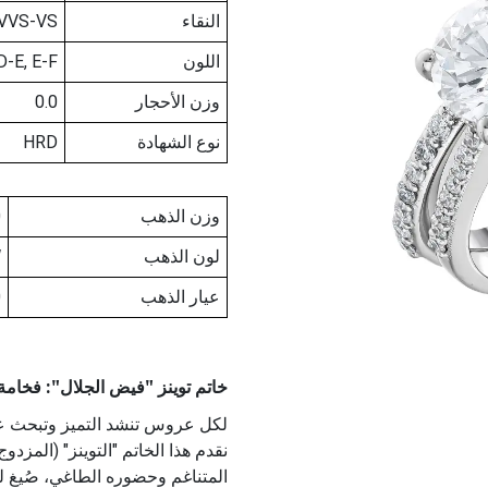
النقاء
 VVS-VS
اللون
D-E, E-F
وزن الأحجار
0.0
نوع الشهادة
HRD
وزن الذهب
0
لون الذهب
W
عيار الذهب
0
خاتم توينز "فيض الجلال": فخامة الذه
لكل عروس تنشد التميز وتبحث عن
المتناغم وحضوره الطاغي، صُيغ 