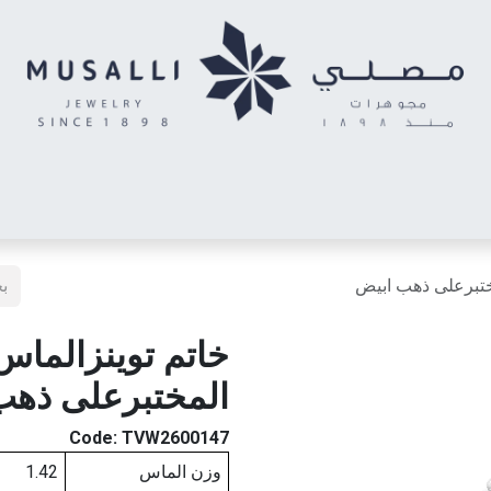
اس
الأحرف المدهشة
حلقان أطفال
خواتم توينز (شبكتي)
خاتم رج
ختبرعلى ذهب ابيض
خاتم توينزالماس
المختبرعلى ذهب
Code:
TVW2600147
وزن الماس
1.42