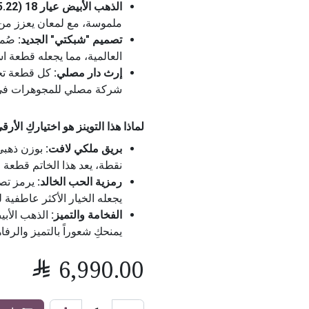
الذهب الأبيض عيار 18 (5.22 جرام):
ملموسة، مع لمعان يعزز من 
تصميم "شبكتي" الجديد:
صُمم
العالمية، مما يجعله قطعة اس
إرث دار مصلي:
كل قطعة تحم
شركة مصلي للمجوهرات في ص
لماذا هذا التوينز هو اختياركِ الأر
بريق ملكي لافت:
نقطة، يعد هذا الخاتم قطعة اس
رمزية الحب الخالد:
يرمز تصم
يجعله الخيار الأكثر عاطفية 
الفخامة والتميز:
الذهب الأبي
يمنحكِ شعوراً بالتميز والرفا

6,990.00