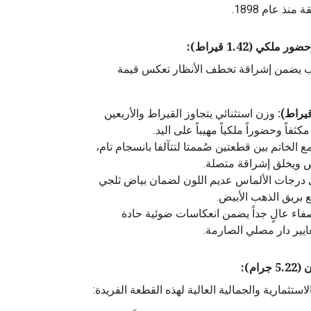
نذ عام 1898.
ي (1.42 قيراط):
وب يضمن إشراقة تخطف الأنظار تعكس قيمة
وزن استثنائي يتجاوز القيراط والأربعين
كثفاً وحضوراً ملكياً مهيباً على اليد.
 الخاتم بين قطعتين صُممتا لتتآلفا بانسجام تام،
س ويخلق إشراقة متصلة.
درجات الألماس عديم اللون لضمان بياض ثلجي
ع بريق الذهب الأبيض.
اء عالٍ جداً يضمن انعكاسات ضوئية حادة
ايير دار مصلي الصارمة.
م):
تثمارية والجمالية العالية لهذه القطعة الفريدة: