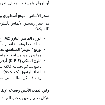
أو الزواج
، بلمسة دار مصلي العريقة م
سحر الألماس – توهج أسطوري وحضور ملك
تم اختيار وتنسيق الألماس بأسل
"الشبكة":
الوزن الماسي البارز (1.42 قيراط):
نقطة، مما يمنح الخاتم بريقاً م
توزيع "التوينز" المتناسق:
يجمع
مما يعزز من مساحة الألما
اللون الملكي (D-E-F):
أرقى 
ناصع يتناغم بجمالية فائقة م
النقاء المتفوق (VVS-VS):
صف
وشفافية كريستالية تليق بمع
رقي الذهب الأبيض وصياغة الإتقان (5.22 جرا
هيكل ذهبي رصين يعكس القيمة الاس