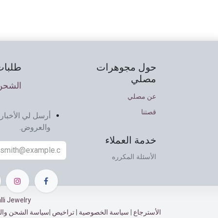
حول مجوهرات
طلبات
مصلي
الشحن 
عن مصلي
قصتنا
أرسل لي الأخبار 
والعروض.
خدمة العملاء
الأسئلة المكرره
Musalli Jewelry ©
الأسترجاع​​
|
سياسة الخصوصية
|
تراخيص
|
سياسة الشحن وال