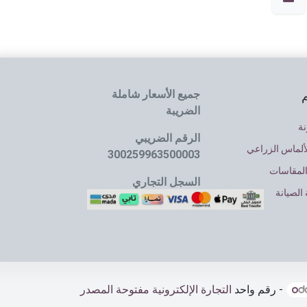
جميع الأسعار شاملة
م
الضريبة
نة
الرقم الضريبي
ألماس الزراعي
300259963500003
المقاسات
السجل التجاري
الصيانة
4030064637
- رقم واحد
التجارة الإلكترونية مفتوحة المصدر