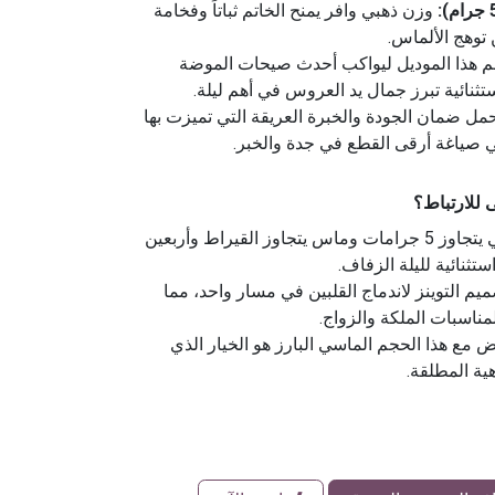
وزن ذهبي وافر يمنح الخاتم ثباتاً وفخامة
توهج الألماس.
 هذا الموديل ليواكب أحدث صيحات الموضة
تثنائية تبرز جمال يد العروس في أهم ليلة.
ل ضمان الجودة والخبرة العريقة التي تميزت بها
ياغة أرقى القطع في جدة والخبر.
قى للارتباط؟
بوزن ذهبي يتجاوز 5 جرامات وماس يتجاوز القيراط وأربعين
تثنائية لليلة الزفاف.
يم التوينز لاندماج القلبين في مسار واحد، مما
لمناسبات الملكة والزواج.
ض مع هذا الحجم الماسي البارز هو الخيار الذي
هية المطلقة.