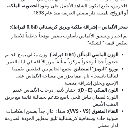
فاخرتين، صُيغ ليكون الشاهد الأجمل على وعود
الخطوبة، الملكة،
أو الزواج
، بلمسة دار مصلي العريقة منذ عام 1898.
سحر الألماس – إشراقة ملكية وبريق كريستالي (0.84 قيراط):
تم اختيار وتنسيق الألماس بأسلوب يضمن توهجاً خاطفاً للأنظار
يعكس قيمة "الشبكة":
الوزن الماسي المتألق (0.84 قيراط):
وزن مثالي يمنح الخاتم
حضوراً جذاباً وحجراً مركزياً متألقاً يبرز الأناقة في ليلة العمر.
توزيع "التوينز" المتطابق:
يجمع الخاتم بين قطعتين صُممتا
لتتآلفا بانسجام تام، مما يعزز من مساحة الألماس على
الإصبع ويخلق إشراقة متصلة.
اللون الملكي (D - E):
اختيار لأنقى درجات الألماس عديم
اللون؛ لضمان بياض ثلجي ناصع يتناغم بجمالية فائقة مع بريق
الذهب الأبيض.
النقاء المتفوق (VVS - VS):
صفاء عالٍ جداً يضمن انعكاسات
ضوئية حادة وشفافية كريستالية تليق بمعايير الجودة الصارمة
لدار مصلي.