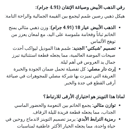
رقي الذهب الأبيض وصياغة الإتقان (4.91 جرام):
هيكل ذهبي رصين صُمم ليجمع بين القيمة الجمالية والراحة التامة:
الذهب الأبيض عيار 18 (4.91 جرام):
وزن ذهبي مثالي يمنح
الخاتم ثباتاً وفخامة ملموسة على اليد، مع لمعان يعزز من
توهج الألماس.
تصميم "شبكتي" الجديد:
صُمم هذا الموديل ليواكب أحدث
صيحات الموضة العالمية، مما يجعله قطعة استثنائية تبرز
جمال يد العروس في أهم ليلة.
إرث دار مصلي:
كل تفصيلة تحمل ضمان الجودة والخبرة
العريقة التي تميزت بها شركة مصلي للمجوهرات في صياغة
أرقى القطع في جدة والخبر.
لماذا هذا التوينز هو اختياركِ الأرقى للارتباط؟
توازن مثالي:
يجمع الخاتم بين النعومة والحضور الماسي
الجذاب، مما يجعله قطعة فريدة لليلة الزفاف.
رمزية الترابط الأبدي:
يرمز تصميم التوينز لاندماج روحين في
حياة واحدة، مما يجعله الخيار الأكثر عاطفية لمناسبات