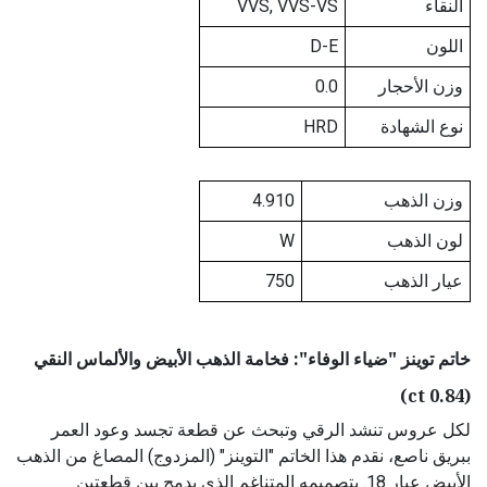
النقاء
VVS, VVS-VS
اللون
D-E
وزن الأحجار
0.0
نوع الشهادة
HRD
وزن الذهب
4.910
لون الذهب
W
عيار الذهب
750
خاتم توينز "ضياء الوفاء": فخامة الذهب الأبيض والألماس النقي
(0.84 ct)
لكل عروس تنشد الرقي وتبحث عن قطعة تجسد وعود العمر
ببريق ناصع، نقدم هذا الخاتم "التوينز" (المزدوج) المصاغ من الذهب
الأبيض عيار 18. بتصميمه المتناغم الذي يدمج بين قطعتين