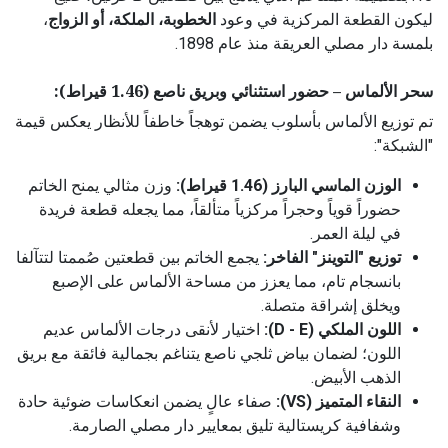
ليكون القطعة المركزية في وعود
الخطوبة، الملكة، أو الزواج
،
بلمسة دار مصلي العريقة منذ عام 1898.
سحر الألماس – حضور استثنائي وبريق ناصع (1.46 قيراط):
تم توزيع الألماس بأسلوب يضمن توهجاً خاطفاً للأنظار يعكس قيمة
"الشبكة":
الوزن الماسي البارز (1.46 قيراط):
وزن مثالي يمنح الخاتم
حضوراً قوياً وحجراً مركزياً متألقاً، مما يجعله قطعة فريدة
في ليلة العمر.
توزيع "التوينز" الفاخر:
يجمع الخاتم بين قطعتين صُممتا لتتآلفا
بانسجام تام، مما يعزز من مساحة الألماس على الإصبع
ويخلق إشراقة متصلة.
اللون الملكي (D - E):
اختيار لأنقى درجات الألماس عديم
اللون؛ لضمان بياض ثلجي ناصع يتناغم بجمالية فائقة مع بريق
الذهب الأبيض.
النقاء المتميز (VS):
صفاء عالٍ يضمن انعكاسات ضوئية حادة
وشفافية كريستالية تليق بمعايير دار مصلي الصارمة.