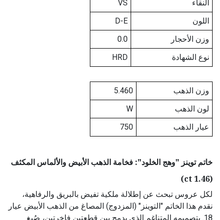
النقاء
VS
اللون
D-E
وزن الأحجار
0.0
نوع الشهادة
HRD
وزن الذهب
5.460
لون الذهب
W
عيار الذهب
750
خاتم توينز "وهج الخلود": فخامة الذهب الأبيض والألماس المكثف
(1.46 ct)
لكل عروس تبحث عن إطلالة ملكية تفيض بالبريق والرفاهية،
نقدم هذا الخاتم "التوينز" (المزدوج) المصاغ من الذهب الأبيض عيار
18. بتصميمه المتناغم الذي يدمج بين قطعتين فاخرتين، صُيغ