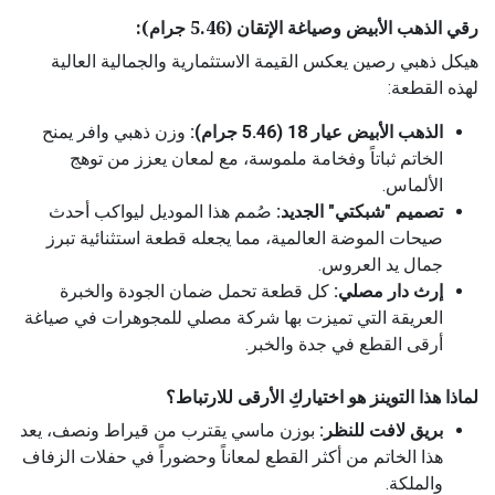
رقي الذهب الأبيض وصياغة الإتقان (5.46 جرام):
هيكل ذهبي رصين يعكس القيمة الاستثمارية والجمالية العالية
لهذه القطعة:
الذهب الأبيض عيار 18 (5.46 جرام):
وزن ذهبي وافر يمنح
الخاتم ثباتاً وفخامة ملموسة، مع لمعان يعزز من توهج
الألماس.
تصميم "شبكتي" الجديد:
صُمم هذا الموديل ليواكب أحدث
صيحات الموضة العالمية، مما يجعله قطعة استثنائية تبرز
جمال يد العروس.
إرث دار مصلي:
كل قطعة تحمل ضمان الجودة والخبرة
العريقة التي تميزت بها شركة مصلي للمجوهرات في صياغة
أرقى القطع في جدة والخبر.
لماذا هذا التوينز هو اختياركِ الأرقى للارتباط؟
بريق لافت للنظر:
بوزن ماسي يقترب من قيراط ونصف، يعد
هذا الخاتم من أكثر القطع لمعاناً وحضوراً في حفلات الزفاف
والملكة.