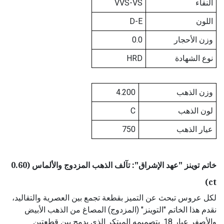
النقاء
VVS-VS
اللون
D-E
وزن الأحجار
0.0
نوع الشهادة
HRD
وزن الذهب
4.200
لون الذهب
C
عيار الذهب
750
خاتم توينز "عهد الإشراق": تآلف الذهب المزدوج والألماس (0.60
ct)
لكل عروس تبحث عن التميز بقطعة تجمع بين العصرية والتقاليد،
نقدم هذا الخاتم "التوينز" (المزدوج) المصاغ من الذهب الأبيض
والأصفر عيار 18. بتصميمه المبتكر الذي يدمج بين قطعتين