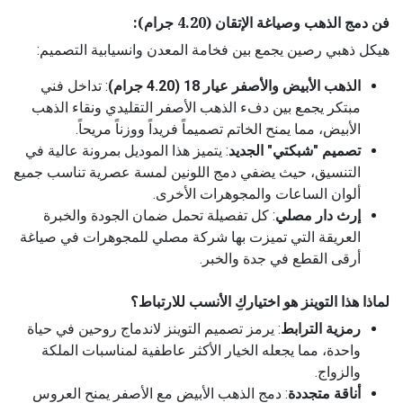
فن دمج الذهب وصياغة الإتقان (4.20 جرام):
هيكل ذهبي رصين يجمع بين فخامة المعدن وانسيابية التصميم:
الذهب الأبيض والأصفر عيار 18 (4.20 جرام)
: تداخل فني
مبتكر يجمع بين دفء الذهب الأصفر التقليدي ونقاء الذهب
الأبيض، مما يمنح الخاتم تصميماً فريداً ووزناً مريحاً.
تصميم "شبكتي" الجديد
: يتميز هذا الموديل بمرونة عالية في
التنسيق، حيث يضفي دمج اللونين لمسة عصرية تناسب جميع
ألوان الساعات والمجوهرات الأخرى.
إرث دار مصلي
: كل تفصيلة تحمل ضمان الجودة والخبرة
العريقة التي تميزت بها شركة مصلي للمجوهرات في صياغة
أرقى القطع في جدة والخبر.
لماذا هذا التوينز هو اختياركِ الأنسب للارتباط؟
رمزية الترابط
: يرمز تصميم التوينز لاندماج روحين في حياة
واحدة، مما يجعله الخيار الأكثر عاطفية لمناسبات الملكة
والزواج.
أناقة متجددة
: دمج الذهب الأبيض مع الأصفر يمنح العروس