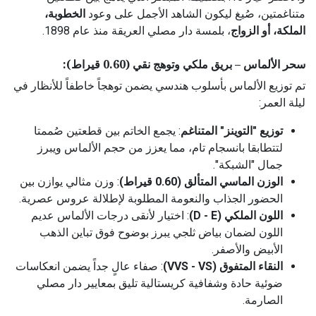
متناغمتين، صُيغ ليكون الشاهد الأجمل على وعود
الخطوبة،
الملكة، أو الزواج
، بلمسة دار مصلي العريقة منذ عام 1898.
سحر الألماس – بريق ملكي وتوهج نقي (0.60 قيراط):
تم توزيع الألماس بأسلوب هندسي يضمن توهجاً خاطفاً للأنظار في
ليلة العمر:
توزيع "التوينز" المتناغم
: يجمع الخاتم بين قطعتين صُممتا
لتتطابقا بانسجام تام، مما يعزز من حجم الألماس ويبرز
جمال "الشبكة".
الوزن الماسي المتألق (0.60 قيراط)
: وزن مثالي يوازن بين
الحضور الجذاب والنعومة المطلوبة لإطلالة عروس عصرية.
اللون الملكي (D - E)
: اختيار لأنقى درجات الألماس عديم
اللون لضمان بياض ثلجي يبرز بوضوح فوق تباين الذهب
الأبيض والأصفر.
النقاء المتفوق (VVS - VS)
: صفاء عالٍ جداً يضمن انعكاسات
ضوئية حادة وشفافية كريستالية تليق بمعايير دار مصلي
الصارمة.