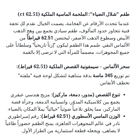
طقم "شلال الضياء": الملحمة الماسية الملكية (62.51 ct)
عندما تتحدث الأرقام عن الفخامة، يصمت الخيال. نقدم لكِ تحفة
فنية تتجاوز حدود المألوف، طقم سيادي يجمع بين وهج الذهب
الأبيض وسطوع الذهب الأصفر، ليحتضن
62.51 قيراطاً
من
الألماس النقي. صُمم هذا الطقم ليكون "إرثاً تاريخياً" وسلطاناً على
جميع المجوهرات، مصمماً للمرأة التي لا ترضى إلا بالقمة.
سحر الألماس – سيمفونية القصص الملكية (62.51 قيراط):
تم توزيع
345 ماسة
بدقة متناهية لتشكل لوحة فنية "ملفتة"
تخطف الأنفاس:
تنوع القصص (مدور، دمعة، ماركيز):
مزيج هندسي عبقري
يجمع بين كلاسيكية المدوّر، وانسيابية الدمعة، وجرأة قصة
الماركيز، مما يخلق تلاعباً ضوئياً "خيالياً" يملأ المكان بالضياء.
الوزن الماسي الأسطوري (62.51 قيراط):
رقم إمبراطوري
نادر في عالم المجوهرات الجاهزة، يمنح الطقم حضوراً طاغياً
لا يضاهى، ويجعله قطعة استثمارية من الطراز الأول.