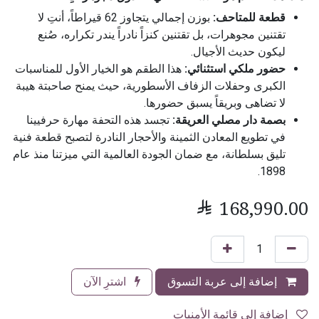
قطعة للمتاحف:
بوزن إجمالي يتجاوز 62 قيراطاً، أنتِ لا
تقتنين مجوهرات، بل تقتنين كنزاً نادراً يندر تكراره، صُنع
ليكون حديث الأجيال.
حضور ملكي استثنائي:
هذا الطقم هو الخيار الأول للمناسبات
الكبرى وحفلات الزفاف الأسطورية، حيث يمنح صاحبتة هيبة
لا تضاهى وبريقاً يسبق حضورها.
بصمة دار مصلي العريقة:
تجسد هذه التحفة مهارة حرفيينا
في تطويع المعادن الثمينة والأحجار النادرة لتصبح قطعة فنية
تليق بسلطانة، مع ضمان الجودة العالمية التي ميزتنا منذ عام
1898.

168,990.00
إضافة إلى عربة التسوق
اشترِ الآن
إضافة إلى قائمة الأمنيات