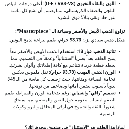
اللون والنقاء النخبوي (D-E / VVS-VS):
أعلى درجات البياض
الثلجي والصفاء الكريستالي، مما يضمن أن تشع كل ماسة
بنور حاد ونقي يتلألأ فوق البشرة.
تزاوج الذهب الأبيض والأصفر وصياغة الـ "Masterpiece":
هيكل ذهبي سيادي يزن
93.73 جرام
، صُمم ببراعة لدمج اللونين:
ثنائية الذهب عيار 18:
استخدام الذهب الأبيض والأصفر معاً
يمنح الطقم بعداً بصرياً "استثنائياً" وعمقاً في التصميم، مما
يجعله قطعة فريدة تتناغم مع كافة إطلالاتكِ وألوان بشرتكِ.
الوزن الذهبي المهيب (93.73 جرام):
ثقل ملموس يعكس
فخامة الصياغة ومتانتها، حيث رُصعت كل ماسة من الـ 345
يدوياً بأسلوب يضمن أمانها ويضاعف من توهجها.
تصميم "راقي" وانسيابي:
رغم ضخامة الوزن والقيراط، صُمم
الطقم لينساب بنعومة حول العنق والمعصم، مما يمنحكِ
شعوراً بالثقة والشموخ في أرقى المحافل والبروتوكولات
الرسمية.
لماذا هذا الطقم هو "الاستثناء" في صندوق مجوهراتكِ؟