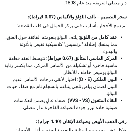
دار مصلي العريقة منذ عام 1898.
سحر التصميم – تآلف اللؤلؤ والألماس (0.67 قيراط):
تم دمج الأحجار بأسلوب فني يركز الجمال في قلب القطعة:
عقد كامل من اللؤلؤ:
يلتف اللؤلؤ بنعومته الفائقة حول العنق،
مما يمنحكِ إطلالة "برنسيس" كلاسيكية تفيض بالأنوثة
والهدوء.
المركز الماسي المتألق (0.67 قيراط):
تتوسط العقد قطعة
ماسية فاخرة أو تشكيلة من الألماس المركز، مما يكسر رتابة
اللؤلؤ بوميض خاطف للأنظار.
اللون الملكي (D - E):
اختيار لأنقى درجات الألماس عديم
اللون لضمان بياض ثلجي يتناغم بانسجام تام مع صفاء حبات
اللؤلؤ.
النقاء المتفوق (VVS - VS):
صفاء عالٍ يضمن انعكاسات
ضوئية حادة تبرز جودة الصياغة الفاخرة لدار مصلي.
رقي الذهب الأبيض وصياغة الإتقان (4.40 جرام):
هيكل ذهبي يجمع بين المتانة والنعومة ليحتضن أغلى الأحجار: