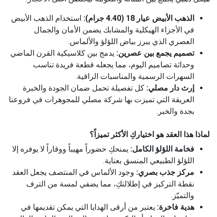
الذهب الأبيض عيار 18 (4.40 جرام):
استخدام الذهب الأبيض
في الأجزاء الهيكلية والمشابك يضمن الأمان والجمال
العصري الذي يبرز بياض اللؤلؤ والألماس.
تصميم يجمع بين عصرين:
يدمج بين كلاسيكية القرن الماضي
وحداثة تصاميم اليوم، مما يجعله قطعة فريدة تناسب
السهرات الرسمية والمناسبات الراقية.
إرث دار مصلي:
كل تفصيلة تحمل ضمان الجودة والخبرة
العريقة التي تميزت بها شركة مصلي للمجوهرات في فروعنا
بجدة والخبر.
لماذا هذا العقد هو اختياركِ الأكثر تميزاً؟
فخامة اللؤلؤ الكامل:
يمنحكِ حضوراً مهيباً ووقاراً لا يوفره إلا
اللؤلؤ الطبيعي المنسق بعناية.
مركز جذب بصري:
وجود الألماس في المنتصف يجعل العقد
نقطة التركيز في إطلالتكِ، مما يضفي لمسة من الترف
والتميّز.
هدية فاخرة:
يعتبر من أرقى الهدايا التي يمكن تقديمها في