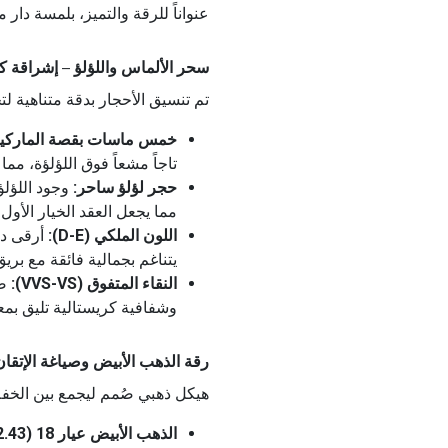
عنواناً للرقة والتميز، بلمسة دار مص
سحر الألماس واللؤلؤ – إشراقة كلاسيكية 
تم تنسيق الأحجار بدقة متناهية لتخ
خمس ماسات بقصة الماركيز
تاجاً مشعاً فوق اللؤلؤة، مما 
حجر لؤلؤ ساحر:
وجود اللؤلؤ
مما يجعل العقد الخيار الأو
اللون الملكي (D-E):
أرقى در
يتناغم بجمالية فائقة مع بريق
النقاء المتفوق (VVS-VS):
صف
وشفافية كريستالية تليق بمع
رقة الذهب الأبيض وصياغة الإتقان (2.43 جرا
هيكل ذهبي صُمم ليجمع بين الخفة 
الذهب الأبيض عيار 18 (2.43 جرام):