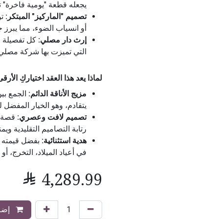
يجعله قطعة "يومية فاخرة" ت
تصميم "الماركيز" المبتكر:
تو
أو انسياب الضوء، مما يبرز ج
إرث دار مصلي:
كل تفصيلة ف
التي تميزت بها شركة مصلي 
لماذا يعد هذا العقد اختياركِ الأرق
مزيج الأناقة الدائم:
الجمع بين
يتقادم، وهو الخيار المفضل ل
تصميم لافت وعصري:
قصة ا
رتابة التصاميم التقليدية ويم
هدية استثنائية:
بفضل قيمته ال
في أعياد الميلاد، التخرج، أو

4,289.99
إضاف