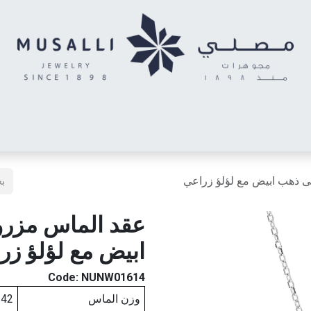
اس
الأحرف المدهشة
حلقان أطفال
خواتم توينز (شبكتي)
خاتم رج
ى ذهب ابيض مع لؤلؤ زراعي
عقد الماس مزرو
ابيض مع لؤلؤ زر
Code:
NUNW01614
وزن الماس
.42