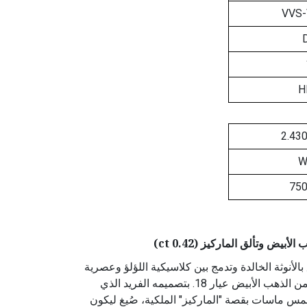
VVS
H
2.43
75
ض وتألق الماركيز (0.42 ct)
أنوثة الخالدة وتدمج بين كلاسيكية اللؤلؤ وعصرية
الألماس، نقدم هذا العقد المصاغ من الذهب الأبيض عيار 18. بتصميمه الفريد الذي
مس ماسات بقصة "الماركيز" الملكية، صُيغ ليكون