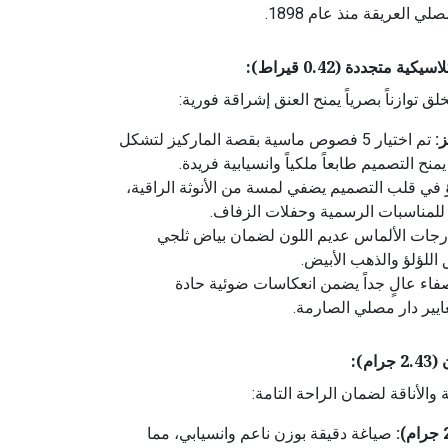
لي العريقة منذ عام 1898.
متجددة (0.42 قيراط):
لق توازناً بصرياً يمنح العنق إشراقة فورية:
:
تم اختيار 5 فصوص ماسية بقصة الماركيز لتشكل
يمنح التصميم طابعاً ملكياً وانسيابية فريدة.
 في قلب التصميم يضفي لمسة من الأنوثة الراقية،
ل للمناسبات الرسمية وحفلات الزفاف.
جات الألماس عديم اللون لضمان بياض ثلجي
 اللؤلؤ والذهب الأبيض.
اء عالٍ جداً يضمن انعكاسات ضوئية حادة
ايير دار مصلي الصارمة.
م):
والأناقة لضمان الراحة التامة:
صياغة دقيقة بوزن ناعم وانسيابي، مما