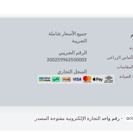
جميع الأسعار شاملة
م
الضريبة
نة
الرقم الضريبي
ألماس الزراعي
300259963500003
المقاسات
السجل التجاري
الصيانة
4030064637
- رقم واحد
التجارة الإلكترونية مفتوحة المصدر