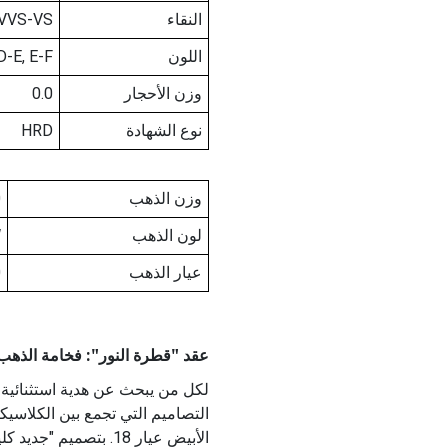
النقاء
 VVS-VS
اللون
D-E, E-F
وزن الأحجار
0.0
نوع الشهادة
HRD
وزن الذهب
0
لون الذهب
W
عيار الذهب
0
عقد "قطرة النور": فخامة الذهب الأبيض وتألق
لكل من يبحث عن هدية استثنائية ت
التصاميم التي تجمع بين الكلاسيك
الأبيض عيار 18. بتصمي