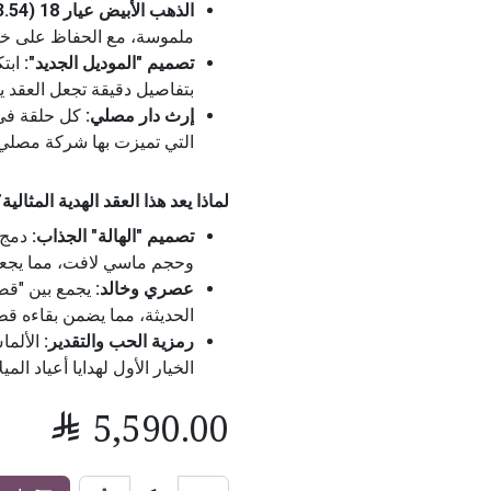
الذهب الأبيض عيار 18 (3.54 جرام):
ملموسة، مع الحفاظ على خفة 
تصميم "الموديل الجديد":
ابتك
بتفاصيل دقيقة تجعل العقد ي
إرث دار مصلي:
كل حلقة في 
التي تميزت بها شركة مصلي 
لماذا يعد هذا العقد الهدية المثالية
تصميم "الهالة" الجذاب:
وحجم ماسي لافت، مما يجعله 
عصري وخالد:
يجمع بين "قصة
الحديثة، مما يضمن بقاءه قطع
رمزية الحب والتقدير:
الألما
الخيار الأول لهدايا أعياد المي

5,590.00