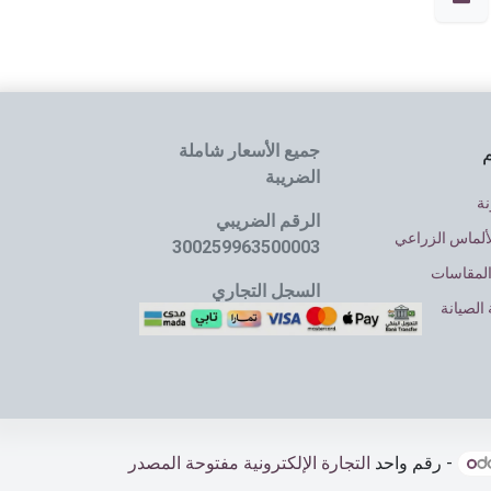
جميع الأسعار شاملة
م
الضريبة
نة
الرقم الضريبي
ألماس الزراعي
300259963500003
المقاسات
السجل التجاري
الصيانة
4030064637
- رقم واحد
التجارة الإلكترونية مفتوحة المصدر