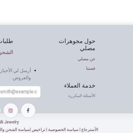
حول مجوهرات
طلبات
مصلي
الشحن 
عن مصلي
قصتنا
أرسل لي الأخبار 
والعروض.
خدمة العملاء
الأسئلة المكرره
Musalli Jewelry ©
الأسترجاع​​
|
سياسة الخصوصية
|
تراخيص
|
سياسة الشحن وال