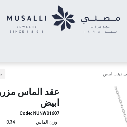
اس
الأحرف المدهشة
حلقان أطفال
خواتم توينز (شبكتي)
خاتم رج
لى ذهب ابيض
عقد الماس مزرو
ابيض
Code:
NUNW01607
وزن الماس
0.34