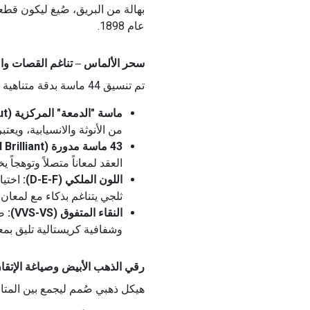
بهالة من البريق، صُيغ ليكون قطع
عام 1898.
سحر الألماس – تناغم القصات والبريق الم
تم تنسيق 44 ماسة بدقة متناهية لتخلق إشعاعاً يحيط بالعنق بجمالية فائقة:
ماسة "الدمعة" المركزية (Pear Cut):
من الأنوثة والانسيابية، ويعت
43 ماسة مدورة (Round Brilliant):
العقد لمعاناً متصلاً وتوهجاً 
اللون الملكي (D-E-F):
اختيا
ثلجي يتناغم بذكاء مع لمعان 
النقاء المتفوق (VVS-VS):
صف
وشفافية كريستالية تليق بمعا
رقي الذهب الأبيض وصياغة الإتقان (3.54 جرا
هيكل ذهبي صُمم ليجمع بين المتان