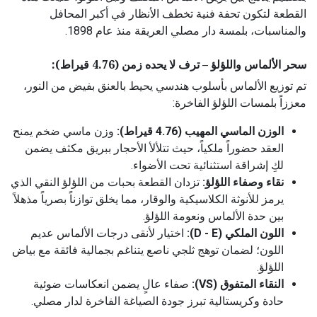
القطعة لتكون تحفة فنية تخطف الأنظار في أكبر المحافل
والمناسبات، بلمسة دار مصلي العريقة منذ عام 1898.
سحر الألماس واللؤلؤ – ترف لا يحده زمن (4.76 قيراط):
تم توزيع الألماس بأسلوب هندسي يحيط بالعنق بفيض من النور،
معززاً بلمسات اللؤلؤ الفاخرة:
الوزن الماسي المهيب (4.76 قيراط):
وزن ماسي ضخم يمنح
العقد حضوراً ملكياً، حيث تتلألأ الأحجار ببريق مكثف يضمن
لكِ إشراقة استثنائية تحت الأضواء.
نقاء وصفاء اللؤلؤ:
تزدان القطعة بحبات من اللؤلؤ النقي الذي
يرمز للأنوثة الكلاسيكية والوقار، مما يخلق توازناً بصرياً مذهلاً
بين حدة الألماس ونعومة اللؤلؤ.
اللون الملكي (D - E):
اختيار لأنقى درجات الألماس عديم
اللون؛ لضمان توهج ثلجي ناصع يتناغم بجمالية فائقة مع بياض
اللؤلؤ.
النقاء المتفوق (VS):
صفاء عالٍ يضمن انعكاسات ضوئية
حادة وكريستالية تبرز جودة الصياغة الفاخرة لدار مصلي.