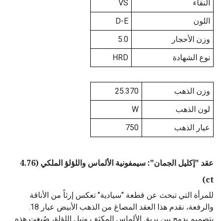
النقاء
VS
اللون
D-E
وزن الأحجار
5.0
نوع الشهادة
HRD
وزن الذهب
25.370
لون الذهب
W
عيار الذهب
750
عقد "إكليل الجمان": سيمفونية الألماس واللؤلؤ الملكي (4.76
ct)
للمرأة التي تبحث عن قطعة "سيادية" تعكس إرثاً من الأناقة
والرفعة، نقدم هذا العقد المصاغ من الذهب الأبيض عيار 18.
بتصميم يدمج بين بريق الألماس المكثف ونبل اللؤلؤ، صُيغت هذه