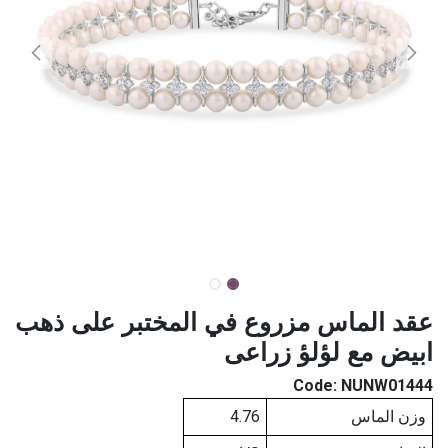
عقد الماس مزروع في المختبر على ذهب
ابيض مع لؤلؤ زراعى
Code:
NUNW01444
وزن الماس
4.76