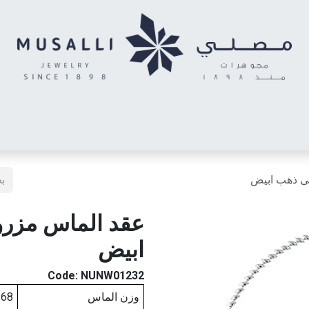
اس
الأحرف المدهشة
حلقان أطفال
خواتم توينز (شبكتي)
خاتم رج
لى ذهب ابيض
عقد الماس مزرو
ابيض
Code:
NUNW01232
وزن الماس
.68