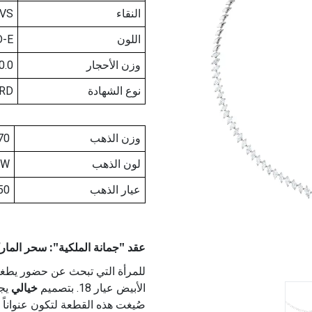
النقاء
-VS
اللون
D-E
وزن الأحجار
0.0
نوع الشهادة
RD
وزن الذهب
70
لون الذهب
W
عيار الذهب
50
عقد "جمانة الملكية": سحر الماركيز وب
للمرأة التي تبحث عن حضور يطغى
الأبيض عيار 18. بتصميم
خيالي
يجم
صُيغت هذه القطعة لتكون عنواناً 