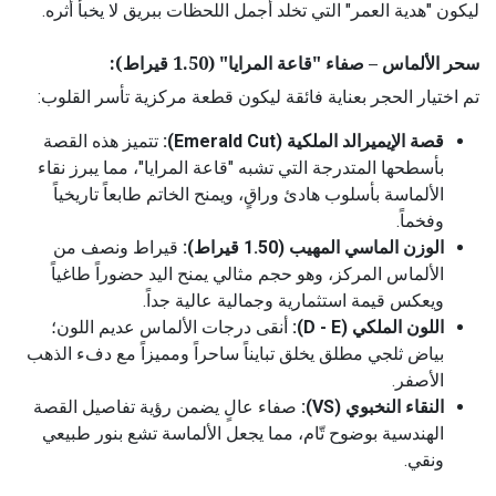
ليكون "هدية العمر" التي تخلد أجمل اللحظات ببريق لا يخبأ أثره.
سحر الألماس – صفاء "قاعة المرايا" (1.50 قيراط):
تم اختيار الحجر بعناية فائقة ليكون قطعة مركزية تأسر القلوب:
قصة الإيميرالد الملكية (Emerald Cut):
تتميز هذه القصة
بأسطحها المتدرجة التي تشبه "قاعة المرايا"، مما يبرز نقاء
الألماسة بأسلوب هادئ وراقٍ، ويمنح الخاتم طابعاً تاريخياً
وفخماً.
الوزن الماسي المهيب (1.50 قيراط):
قيراط ونصف من
الألماس المركز، وهو حجم مثالي يمنح اليد حضوراً طاغياً
ويعكس قيمة استثمارية وجمالية عالية جداً.
اللون الملكي (D - E):
أنقى درجات الألماس عديم اللون؛
بياض ثلجي مطلق يخلق تبايناً ساحراً ومميزاً مع دفء الذهب
الأصفر.
النقاء النخبوي (VS):
صفاء عالٍ يضمن رؤية تفاصيل القصة
الهندسية بوضوح تّام، مما يجعل الألماسة تشع بنور طبيعي
ونقي.