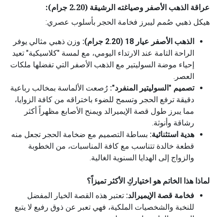
عراقة الذهب الأصفر وصياغته الرشيقة (2.20 جرام):
هيكل ذهبي صُمم ليبرز فخامة الحجر بأسلوب عصري:
الذهب الأصفر عيار 18 (2.20 جرام):
وزن ذهبي مثالي يوفر
الراحة التامة عند الارتداء اليومي، مع لمسة "كلاسيكية" تعيد
إحياء موضة السوليتير مع الذهب الأصفر التي تفضلها ملكات
العصر.
تصميم "السوليتير المنفرد":
رُصعت الألماسة بمخالب رباعية
دقيقة ترفع الحجر وتسمح للضوء باختراقه من كافة الزوايا،
مما يبرز طول قصة الإيميرالد ويمنح الأصابع مظهراً أكثر
رشاقة وأنوثة.
هدية استثنائية:
بساطة التصميم مع ضخامة الحجر تجعل منه
قطعة خالدة تتناسب مع كافة المناسبات، من الخطوبة
والزواج إلى الهدايا السنوية الغالية.
لماذا هذا الخاتم هو اختياركِ الأكثر تميزاً؟
فخامة قصة الإيميرالد:
تعتبر هذه القصة الخيار المفضل
للنخبة والشخصيات الملكية، فهي تعبر عن ذوق رفيع لا يتبع