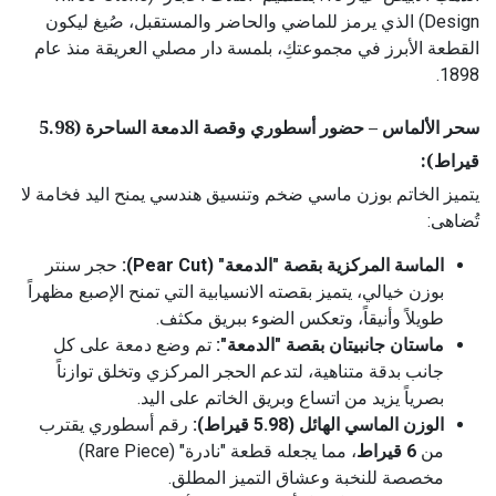
Design) الذي يرمز للماضي والحاضر والمستقبل، صُيغ ليكون
القطعة الأبرز في مجموعتكِ، بلمسة دار مصلي العريقة منذ عام
1898.
سحر الألماس – حضور أسطوري وقصة الدمعة الساحرة (5.98
قيراط):
يتميز الخاتم بوزن ماسي ضخم وتنسيق هندسي يمنح اليد فخامة لا
تُضاهى:
الماسة المركزية بقصة "الدمعة" (Pear Cut):
حجر سنتر
بوزن خيالي، يتميز بقصته الانسيابية التي تمنح الإصبع مظهراً
طويلاً وأنيقاً، وتعكس الضوء ببريق مكثف.
ماستان جانبيتان بقصة "الدمعة":
تم وضع دمعة على كل
جانب بدقة متناهية، لتدعم الحجر المركزي وتخلق توازناً
بصرياً يزيد من اتساع وبريق الخاتم على اليد.
الوزن الماسي الهائل (5.98 قيراط):
رقم أسطوري يقترب
من
6 قيراط
، مما يجعله قطعة "نادرة" (Rare Piece)
مخصصة للنخبة وعشاق التميز المطلق.