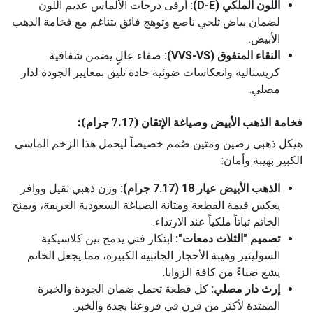
اللون الملكي (D-E):
أرقى درجات الألماس عديم اللون
لضمان بياض ثلجي ناصع وتوهج فائق يتناغم مع فخامة الذهب
الأبيض.
النقاء المتفوق (VVS-VS):
صفاء عالٍ يضمن شفافية
كريستالية وانعكاسات ضوئية حادة تليق بمعايير الجودة لدار
مصلي.
فخامة الذهب الأبيض وصياغة الإتقان (7.17 جرام):
هيكل ذهبي رصين ومتين صُمم خصيصاً ليحمل هذا الزخم الماسي
الكبير بهيبة وأمان:
الذهب الأبيض عيار 18 (7.17 جرام):
وزن ذهبي ثقيل ووافر
يعكس قيمة القطعة ومتانة الصياغة السعودية العريقة، ويمنح
الخاتم ثباتاً ملكياً عند الارتداء.
تصميم "الثلاث دمعات":
ابتكار فني يدمج بين كلاسيكية
السوليتير وهيبة الأحجار الجانبية الكبيرة، مما يجعل الخاتم
يشع ضياءً من كافة الزوايا.
إرث دار مصلي:
كل قطعة تحمل ضمان الجودة والخبرة
الممتدة لأكثر من قرن في فروعنا بجدة والخبر.