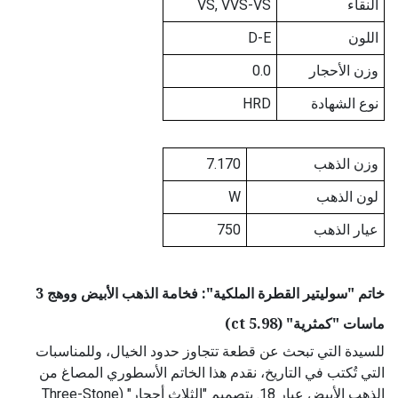
النقاء
VS, VVS-VS
اللون
D-E
وزن الأحجار
0.0
نوع الشهادة
HRD
وزن الذهب
7.170
لون الذهب
W
عيار الذهب
750
خاتم "سوليتير القطرة الملكية": فخامة الذهب الأبيض ووهج 3
ماسات "كمثرية" (5.98 ct)
للسيدة التي تبحث عن قطعة تتجاوز حدود الخيال، وللمناسبات
التي تُكتب في التاريخ، نقدم هذا الخاتم الأسطوري المصاغ من
الذهب الأبيض عيار 18. بتصميم "الثلاث أحجار" (Three-Stone