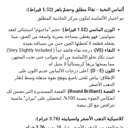
ألماس النخبة – نقاءٌ مطلق وحجمٌ باهر (1.52 قيراط):
تم اختيار الألماسة لتكون مركز الجاذبية المطلق:
الوزن الماسي (1.52 قيراط):
حجم "ماجنوم" استثنائي لعقد
سوليتير؛ فهو يغطي مساحة بصرية واسعة من العنق، مما
يجعله قطعة لا تُخطئها العين حتى من مسافة بعيدة.
النقاء (VS):
درجة نقاء فائقة جداً ( Very Slightly Included)؛
حيث تكاد تخلو الألماسة من أي شوائب حتى تحت المجهر،
مما يمنحها بريقاً كريستالياً لا مثيل له.
اللون (D - E):
أعلى درجات الألماس عديم اللون على
الإطلاق؛ بياض ثلجي ناصع يتوهج بقوة مذهلة وسط إطار
الذهب الأصفر.
القصة (Round Brilliant):
القصة المستديرة التي تضمن لكِ
انعكاس الضوء بنسبة 100%، لتحصلي على "نيران" ماسية
تتراقص مع كل نبضة.
كلاسيكية الذهب الأصفر وانسيابيته (3.76 جرام):
صُيغ العقد من الذهب الأصفر عيار 18 بوزن
3.76 جرام
: