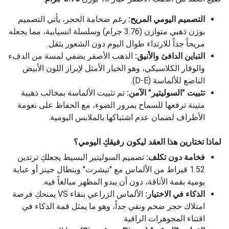
التصميم اليومي المريح:
رغم ضخامة الحجر، يأتي التصميم
بوزن ذهبي متوازن (3.76 جرام) وسلسلة انسيابية، مما يجعله
مريحاً جداً للارتداء طوال اليوم دون الشعور بثقل.
التباين الدافئ والأنيق:
الذهب الأصفر يضفي لمسة من الدفء
والوقار الكلاسيكي، وهو الخيار الأمثل لإبراز اللون الأبيض
الناصع للألماسة (D-E).
تثبيت "السوليتير" الآمن:
تم تثبيت الألماسة بمخالب ذهبية
متينة ترفعها للسماح بمرور الضوء، مع الحفاظ على نعومة
الأطراف لضمان عدم اشتباكها بالملابس اليومية.
لماذا تختارين هذا العقد ليكون رفيقكِ اليومي؟
فخامة دون تكلف:
تصميم السوليتير البسيط يجعلكِ ترتدين
1.52 قيراط من الألماس مع "تيشرت" وبنطال جينز أو عباية
يومية بقمة الأناقة، دون أن يبدو المظهر مبالغاً فيه.
الذكاء في الاختيار:
الألماس الزراعي بنقاء VS يمنحكِ فرصة
امتلاك حجر ضخم ونقي جداً، وهو ما يمثل قمة الذكاء في
اقتناء المجوهرات الراقية.