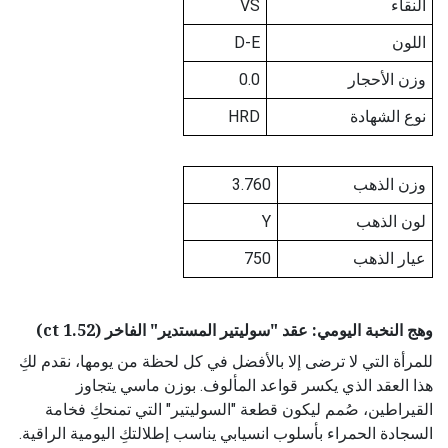
النقاء
VS
اللون
D-E
وزن الأحجار
0.0
نوع الشهادة
HRD
وزن الذهب
3.760
لون الذهب
Y
عيار الذهب
750
وهج النخبة اليومي: عقد "سوليتير المستدير" الفاخر (1.52 ct)
للمرأة التي لا ترضى إلا بالأفضل في كل لحظة من يومها، نقدم لكِ
هذا العقد الذي يكسر قواعد المألوف. بوزن ماسي يتجاوز
القيراطين، صُمم ليكون قطعة "السوليتير" التي تمنحكِ فخامة
السجادة الحمراء بأسلوب انسيابي يناسب إطلالتكِ اليومية الراقية.