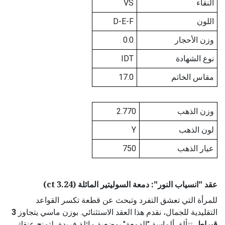
النقاء
VS
اللون
D-E-F
وزن الأحجار
0.0
نوع الشهادة
IDT
مقاس الخاتم
17.0
وزن الذهب
2.770
لون الذهب
Y
عيار الذهب
750
عقد "انسياب النور": دمعة السوليتير المائلة (3.24 ct)
للمرأة التي تعشق التفرد وتبحث عن قطعة تكسر القواعد
التقليدية للجمال، نقدم هذا العقد الاستثنائي. بوزن ماسي يتجاوز
3
قيراط
، تتألق ألماسة "الدمعة" بوضعية مائلة فريدة، لتمنح عنقكِ