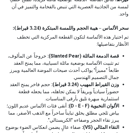
لمسة من الجاذبية العصرية التي تنبض بالفخامة والتميز في آن
واحد.
سحر الألماس – هيبة الحجم واللمسة المبتكرة (3.24 قيراط):
تم اختيار هذه الألماسة لتكون القطعة المركزية التي تخطف
الأنظار بتفاصيلها:
قصة الدمعة المائلة (Slanted Pear):
خروجاً عن المألوف،
تم تثبيت الألماسة بوضعية مائلة انسيابية، مما يمنح العقد
طابعاً "مميزاً" يواكب أحدث صيحات الموضة العالمية ويبرز
جمال التصميم الهندسي.
وزن القيراط المهيب (3.24 قيراط):
حجم فاخر يمنح العقد
حضوراً سيادياً وبريقاً لا يمكن تجاهله، مما يجعله قطعة
استثمارية مبهرة تليق بأرقى المناسبات.
الألوان النخبوية (D - E - F):
أنقى فئات الألماس عديم اللون؛
بياض ثلجي مطلق يخلق تبايناً ساحراً مع الذهب الأصفر، مما
يبرز نقاء الحجر وصفاءه "الكريستالي".
النقاء المثالي (VS):
صفاء عالٍ يضمن انعكاس الضوء بوضوح