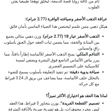
تام من كافة زوايا قصة الدمعة، ليخلق توهجاً طبيعياً يفتن
القلوب.
عراقة الذهب الأصفر وصياغته الوافرة (2.77 جرام):
هيكل ذهبي متين صُمم ليحتضن هذا الضياء الماسي بأمان فائق:
الذهب الأصفر عيار 18 (2.77 جرام):
وزن ذهبي مثالي يجمع
بين المتانة والخفة، مما يضمن ثبات العقد حول العنق بأسلوب
راقٍ وانسيابي.
التناغم الملكي:
يمنح الذهب الأصفر للألماسة إطاراً دافئاً، مما
يبرز بياض الألماس الناصع فوق البشرة ويضفي لمسة
كلاسيكية على التصميم العصري.
صياغة يدوية دقيقة:
تم تنفيذ التعليقة بأسلوب يسمح للضوء
بالتخلل خلف الألماسة، مما يضاعف من بريق الـ 3.24 قيراط
مع كل حركة.
لماذا هذا العقد هو اختياركِ الأكثر تميزاً؟
تصميم "القطعة الفريدة":
بوزن يتجاوز 3 قيراط، هذا العقد
ليس مجرد مجوهرات، بل هو تصريح صريح بالأناقة المترفة