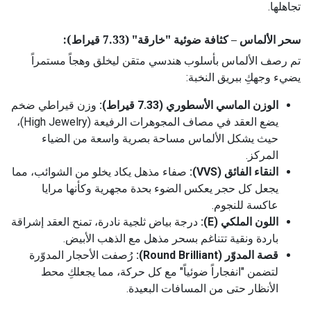
تجاهلها.
سحر الألماس – كثافة ضوئية "خارقة" (7.33 قيراط):
تم رصف الألماس بأسلوب هندسي متقن ليخلق وهجاً مستمراً
يضيء وجهكِ ببريق النخبة:
الوزن الماسي الأسطوري (7.33 قيراط):
وزن قيراطي ضخم
يضع العقد في مصاف المجوهرات الرفيعة (High Jewelry)،
حيث يشكل الألماس مساحة بصرية واسعة من الضياء
المركز.
النقاء الفائق (VVS):
صفاء مذهل يكاد يخلو من الشوائب، مما
يجعل كل حجر يعكس الضوء بحدة مجهرية وكأنها مرايا
عاكسة للنجوم.
اللون الملكي (E):
درجة بياض ثلجية نادرة، تمنح العقد إشراقة
باردة ونقية تتناغم بسحر مذهل مع الذهب الأبيض.
قصة المدوّر (Round Brilliant):
رُصفت الأحجار المدوّرة
لتضمن "انفجاراً ضوئياً" مع كل حركة، مما يجعلكِ محط
الأنظار حتى من المسافات البعيدة.