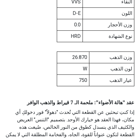
النقاء
VVS
اللون
D-E
وزن الأحجار
0.0
نوع الشهادة
HRD
وزن الذهب
26.870
لون الذهب
W
عيار الذهب
750
عقد "هالة الأضواء": ملحمة الـ 7 قيراط والذهب الوافر
إذا كنتِ تبحثين عن القطعة التي تُحدث "ذهولاً" فور دخولكِ أي
مكان، فهذا العقد هو خيارك الأوحد. بتصميم "التنس" العريض
والكثيف الذي ينسدل كطوق من النور الخالص، صُيغت هذه
القطعة لتكون عنواناً للقوة، الجاه، والفخامة المطلقة التي لا يمكن