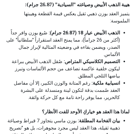
هيبة الذهب الأبيض وصياغته "السيادية" (26.87 جرام):
يتميز العقد بوزن ذهبي ثقيل يعكس قيمة القطعة وهيبتها
الملموسة:
الذهب الأبيض عيار 18 (26.87 جرام):
صُيغ بوزن وافر جداً
(أكثر من 26 جراماً)، مما يمنح العقد استقراراً "سلطانياً" على
الصدر، ويضمن بقاءه في وضعيته المثالية لإبراز جمال
الألماس.
التصميم الكلاسيكي المتراص:
صُقل الذهب الأبيض ببراعة
ليكون خلفية عاكسة تضاعف من حجم الألماسات وتبرز
بياضها الثلجي المطلق.
انسيابية ملكية:
رغم المتانة والوزن الكبير، إلا أن مفاصل
العقد صُممت بدقة لتكون لينة ومنسدلة على البشرة
كالحرير، مما يوفر راحة تامة مع كل حركة واثقة.
لماذا هذا العقد هو خياركِ الأوحد للفت الأنظار؟
بيان الفخامة المطلقة:
بوزن ماسي يتجاوز 7 قيراط وصياغة
ذهبية ثقيلة، هذا العقد ليس مجرد مجوهرات، بل هو "تصريح