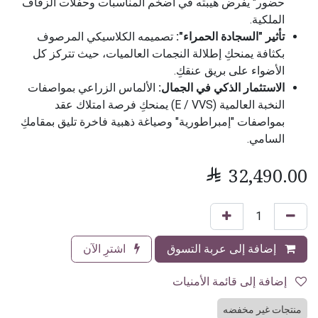
حضور" يفرض هيبته في أضخم المناسبات وحفلات الزفاف
الملكية.
تأثير "السجادة الحمراء":
تصميمه الكلاسيكي المرصوف
بكثافة يمنحكِ إطلالة النجمات العالميات، حيث تتركز كل
الأضواء على بريق عنقكِ.
الاستثمار الذكي في الجمال:
الألماس الزراعي بمواصفات
النخبة العالمية (E / VVS) يمنحكِ فرصة امتلاك عقد
بمواصفات "إمبراطورية" وصياغة ذهبية فاخرة تليق بمقامكِ
السامي.

32,490.00
إضافة إلى عربة التسوق
اشترِ الآن
إضافة إلى قائمة الأمنيات
منتجات غير مخفضه