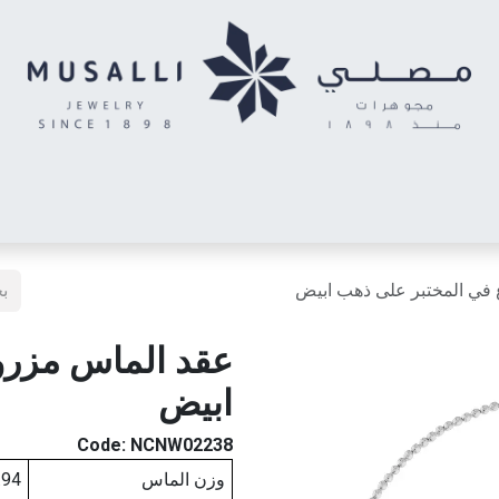
اس
الأحرف المدهشة
حلقان أطفال
خواتم توينز (شبكتي)
خاتم رج
في المختبر على ذهب ابيض
عقد الماس مزرو
ابيض
Code:
NCNW02238
وزن الماس
.94