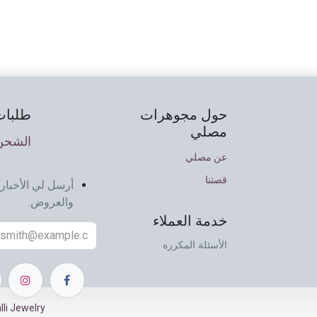
حول مجوهرات
طلبات
مصلي
الشحن 
عن مصلي
قصتنا
أرسل لي الأخبار 
والعروض.
خدمة العملاء
الأسئلة المكرره
Musalli Jewelry ©