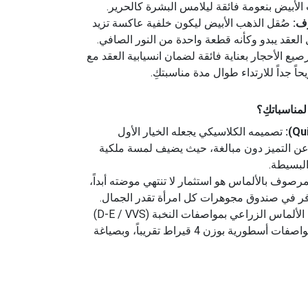
الأبيض بنعومة فائقة ليلامس البشرة كالحرير.
ف:
صُقل الذهب الأبيض ليكون خلفية عاكسة تزيد
العقد يبدو وكأنه قطعة واحدة من النور الصافي.
صيع الأحجار بعناية فائقة لضمان انسيابية العقد مع
ً جداً للارتداء طوال مدة مناسبتكِ.
لمناسباتكِ؟
تصميمه الكلاسيكي يجعله الخيار الأول
 عن التميز دون مبالغة، حيث يضيف لمسة ملكية
لبسيطة.
مرصوف بالألماس هو استثمار لا تنتهي موضته أبداً،
ر في صندوق مجوهرات كل امرأة تقدر الجمال.
الألماس الزراعي بمواصفات النخبة (D-E / VVS)
يمنحكِ فرصة امتلاك عقد بمواصفات أسطورية بوزن 4 قيراط تقريباً، وبصياغة