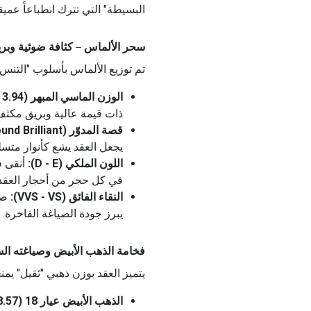
البسيطة" التي تترك انطباعاً عميقاً
سحر الألماس – كثافة ضوئية وبريق نخبوي (
تم توزيع الألماس بأسلوب "التنس 
الوزن الماسي المبهر (3.94 قيراط):
ذات قيمة عالية وبريق مكثف
قصة المدوّر (Round Brilliant):
يجعل العقد يشع كأنوار متسل
اللون الملكي (D - E):
أنقى ف
في كل حجر من أحجار العقد.
النقاء الفائق (VVS - VS):
صفا
يبرز جودة الصياغة الفاخرة.
فخامة الذهب الأبيض وصياغته السيادية (.57
يتميز العقد بوزن ذهبي "ثقيل" يمن
الذهب الأبيض عيار 18 (18.57 جرام):