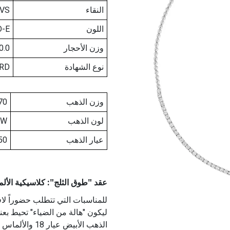
النقاء
-VS
اللون
D-E
وزن الأحجار
0.0
نوع الشهادة
RD
وزن الذهب
70
لون الذهب
W
عيار الذهب
50
عقد "طوق الثلج": كلاسيكية الألماس ا
للمناسبات التي تتطلب حضوراً لافت
ليكون "هالة من الضياء" تحيط بع
الذهب الأبيض عي