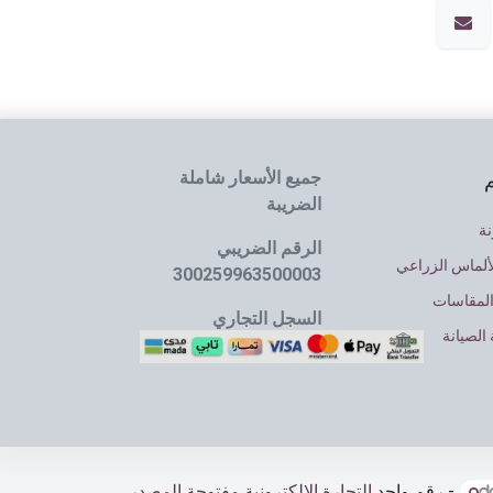
جميع الأسعار شاملة
م
الضريبة
نة
الرقم الضريبي
ألماس الزراعي
300259963500003
المقاسات
السجل التجاري
الصيانة
4030064637
- رقم واحد
التجارة الإلكترونية مفتوحة المصدر