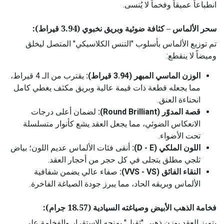
انطباعاً عميقاً وفخماً لا يُنسى.
سحر الألماس – كثافة ضوئية وبريق نخبوي (3.94 قيراط):
تم توزيع الألماس بأسلوب "التنس الكلاسيكي" المتصل ليخلق
وميضاً لا ينقطع:
الوزن الماسي المبهر (3.94 قيراط):
يقترب من الـ 4 قيراط،
مما يجعله قطعة ذات قيمة عالية وبريق مكثف يغطي كامل
انحناءة العنق.
قصة المدوّر (Round Brilliant):
لضمان أعلى درجات
الانعكاس الضوئي، مما يجعل العقد يشع كأنوار متسلسلة
تحت الأضواء.
اللون الملكي (D - E):
أنقى فئات الألماس عديم اللون؛ بياض
ثلجي مطلق يتجلى في كل حجر من أحجار العقد.
النقاء الفائق (VVS - VS):
صفاء عالي يضمن شفافية
الألماس وبريقه الحاد، مما يبرز جودة الصياغة الفاخرة.
فخامة الذهب الأبيض وصياغته السيادية (18.57 جرام):
يتميز العقد بوزن ذهبي "ثقيل" يمنحه الاستقرار والفخامة على