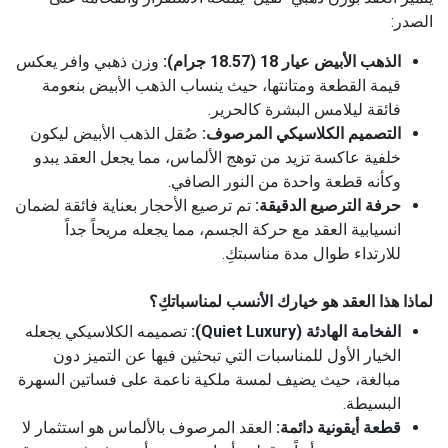
الصدر:
الذهب الأبيض عيار 18 (18.57 جرام):
وزن ذهبي وافر يعكس
قيمة القطعة ومتانتها، حيث ينساب الذهب الأبيض بنعومة
فائقة ليلامس البشرة كالحرير.
التصميم الكلاسيكي المرصوف:
صُقل الذهب الأبيض ليكون
خلفية عاكسة تزيد من توهج الألماس، مما يجعل العقد يبدو
وكأنه قطعة واحدة من النور الصافي.
حرفة الترصيع الدقيقة:
تم ترصيع الأحجار بعناية فائقة لضمان
انسيابية العقد مع حركة الجسم، مما يجعله مريحاً جداً
للارتداء طوال مدة مناسبتكِ.
لماذا هذا العقد هو خيارك الأنسب لمناسباتكِ؟
الفخامة الهادئة (Quiet Luxury):
تصميمه الكلاسيكي يجعله
الخيار الأول للمناسبات التي تبحثين فيها عن التميز دون
مبالغة، حيث يضيف لمسة ملكية ناعمة على فساتين السهرة
البسيطة.
قطعة أيقونية دائمة:
العقد المرصوف بالألماس هو استثمار لا