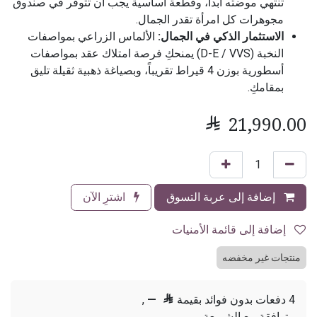
تنتهي موضته أبداً، وقطعة أساسية يجب أن تتوفر في صندوق
مجوهرات كل امرأة تقدر الجمال.
الاستثمار الذكي في الجمال:
الألماس الزراعي بمواصفات
النخبة (D-E / VVS) يمنحكِ فرصة امتلاك عقد بمواصفات
أسطورية بوزن 4 قيراط تقريباً، وبصياغة ذهبية ثقيلة تليق
بمقامكِ.

21,990.00
إضافة إلى عربة التسوق
اشترِ الآن
إضافة إلى قائمة الأمنيات
منتجات غير مخفضه
4 دفعات بدون فوائد بقيمة

—
,
متوافقة مع الشريعة.