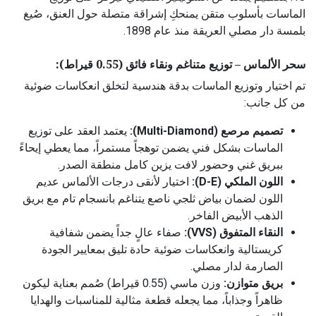
الماسات بأسلوب متقن يمنحكِ إشراقة متصلة حول العنق، صُيغ
بلمسة دار مصلي العريقة منذ عام 1898.
سحر الألماس – توزيع متناغم ونقاء فائق (0.55 قيراط):
تم اختيار وتوزيع الماسات بدقة هندسية لتخلق انعكاسات ضوئية
من كل جانب:
تصميم مرصع (Multi-Diamond):
يعتمد العقد على توزيع
الماسات بشكل فني يضمن توهجاً مستمراً، مما يعطي إيحاءً
ببريق غني وحضور لافت يزين كامل منطقة الصدر.
اللون الملكي (D-E):
اختيار لأنقى درجات الألماس عديم
اللون لضمان بياض ثلجي ناصع يتناغم بانسجام تام مع بريق
الذهب الأبيض الفاخر.
النقاء المتفوق (VVS):
صفاء عالٍ جداً يضمن شفافية
كريستالية وانعكاسات ضوئية حادة تليق بمعايير الجودة
الصارمة لدار مصلي.
بريق متوازن:
وزن ماسي (0.55 قيراط) صُمم بعناية ليكون
ظاهراً وجذاباً، مما يجعله قطعة مثالية للمناسبات والهدايا