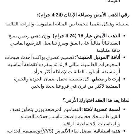
القيمة.
رقي الذهب الأبيض وصياغة الإتقان (4.24 جرام):
سلسلة وهيكل صُمما ليجمعا بين المتانة الملموسة والراحة الفائقة:
الذهب الأبيض عيار 18 (4.24 جرام):
وزن ذهبي رصين يمنح
العقد ثباتاً مثالياً على العنق ويبرز تفاصيل الترصيع الماسي
بدقة متناهية.
أناقة "الموديل الحديث":
تصميم عصري يواكب أحدث صيحات
المجوهرات العالمية، مثالي لارتدائه بمفرده كقطعة أساسية
أو تنسيقه بأسلوب الطبقات لإطلالة أكثر جرأة.
إرث دار مصلي:
كل تفصيلة تحمل ضمان الجودة والخبرة
الممتدة لأكثر من قرن في فروعنا بجدة والخبر.
لماذا يعد هذا العقد اختياركِ الأرقى؟
لمسة عصرية لافتة:
التصاميم المرصعة بوزن يتجاوز نصف
القيراط تمنحكِ فخامة واضحة تناسب حفلات العشاء
والمناسبات الاجتماعية الراقية.
هدية استثنائية:
بفضل نقاء الألماس (VVS) وتصميمه الجذاب،