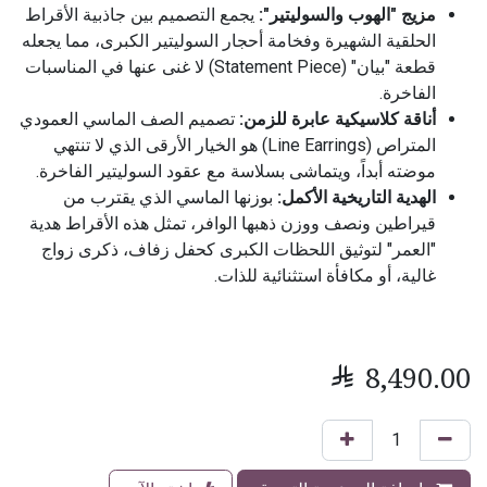
مزيج "الهوب والسوليتير":
يجمع التصميم بين جاذبية الأقراط
الحلقية الشهيرة وفخامة أحجار السوليتير الكبرى، مما يجعله
قطعة "بيان" (Statement Piece) لا غنى عنها في المناسبات
الفاخرة.
أناقة كلاسيكية عابرة للزمن:
تصميم الصف الماسي العمودي
المتراص (Line Earrings) هو الخيار الأرقى الذي لا تنتهي
موضته أبداً، ويتماشى بسلاسة مع عقود السوليتير الفاخرة.
الهدية التاريخية الأكمل:
بوزنها الماسي الذي يقترب من
قيراطين ونصف ووزن ذهبها الوافر، تمثل هذه الأقراط هدية
"العمر" لتوثيق اللحظات الكبرى كحفل زفاف، ذكرى زواج
غالية، أو مكافأة استثنائية للذات.

8,490.00