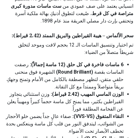
انسيابي يعتمد على صف عمودي من
ست ماسات مدورة كبرى
متراصة في كل قرط
، صُيغت لتطوق أذنيكِ بهالة ملكية آسرة
وتحتفي بإرث دار مصلي العريقة منذ عام 1898.
سحر الألماس – هيبة القيراطين والبريق الممتد (2.42 قيراط):
تم اختيار وتنسيق الماسات الـ 12 بحجم لافت وموحد لتخلق
شريطاً متصلاً من الضياء:
6 ماسات فاخرة في كل حلق (12 ماسة إجمالاً):
رصفت
الماسات بقصة
(Round Brilliant)
الشهيرة فوق منحنى
حلقي متقن، لتظهر مصطفة بالكامل من الأمام وتمنح وجهكِ
بريقاً متواصلاً وممتداً مع كل التفاتة.
الوزن الماسي المهيب (2.42 قيراط):
وزن استثنائي يتجاوز
القيراطين بكثير، مما يمنح كل ماسة حجماً كبيراً ومهيباً يعلن
عن الفخامة المطلقة فوراً.
النقاء المتفوق (VVS-VS):
صفاء عالٍ جداً يضمن خلو الأحجار
من الشوائب، ليتدفق النور من قلب كل ماسة وينعكس بحدة
تخطف الأبصار تحت الأضواء.