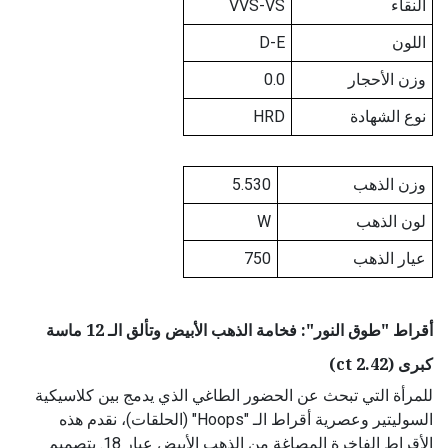
النقاء
VVS-VS
اللون
D-E
وزن الأحجار
0.0
نوع الشهادة
HRD
وزن الذهب
5.530
لون الذهب
W
عيار الذهب
750
أقراط "طوق النور": فخامة الذهب الأبيض وتألق الـ 12 ماسة
كبرى (2.42 ct)
للمرأة التي تبحث عن الحضور الطاغي الذي يدمج بين كلاسيكية
السوليتير وعصرية أقراط الـ "Hoops" (الحلقات)، نقدم هذه
الأقراط الفاخرة المصاغة من الذهب الأبيض عيار 18. بتصميم