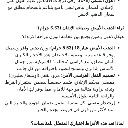
اللون الملكي (D-E):
أرقى درجات الألماس عديم اللون على
الإطلاق، لضمان بياض ثلجي ناصع يتناغم بانسجام مطلق مع
لمعان الذهب الأبيض.
ثراء الذهب الأبيض وصياغة الإتقان (5.53 جرام):
هيكل ذهبي رصين يجمع بين فخامة الوزن وراحة الارتداء:
الذهب الأبيض عيار 18 (5.53 جرام):
وزن ذهبي وافر وسميك
يوفر قاعدة متينة وعميقة لاحتضان هذه الأحجار الكبرى
بأمان مطلق، مع كراسي "مخالب" كلاسيكية تبرز جمال
الألماس الدائري وتسمح للضوء باختراقه من كل جانب.
تصميم القفل الفرنسي الآمن:
مزود بقفل (اوميغا/إنجليزي)
مفصلي محكم الإغلاق، صُمم خصيصاً ليضمن استقرار القرط
وثباته بزاوية مثالية مواجهة للأمام، مما يوفر لكِ الأمان
والراحة التامة طوال الأمسية.
إرث دار مصلي:
كل تفصيلة تحمل ضمان الجودة والخبرة التي
تمتد لأكثر من قرن في فروعنا بجدة والخبر.
لماذا تعد هذه الأقراط اختياركِ المفضّل للمناسبات؟