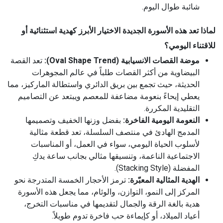
شائبة طوال اليوم.
لماذا تعد هذه الأسورة الجديدة الاختيار الأبرز كهدية استثنائية أو
للاقتناء اليومي؟
موضة القصات الانسيابية (Oval Shape Trend):
تعد القصة
البيضاوية من أكثر القصات طلباً في عالم المجوهرات
الحديثة، حيث تجمع بين بريق الدائري واستطالة الماركيز، مما
يعطي إيحاءً بنعومة مضاعفة للمعصم ويبتعد عن التصاميم
التقليدية المكررة.
النعومة اليومية الفاخرة:
بفضل وزنها الخفيف وتصميمها
المدمج الهادئ في منتصف السلسلة، تعد قطعة مثالية
لأسلوب الحياة اليومي، سواء في العمل، أو المناسبات
الاجتماعية الناعمة، وتنسيقها مثالي بجانب ساعة يدكِ
المفضلة (Stacking Style).
الهدية المثالية المعبّرة:
ترمز الأحجار الخمسة المتدرجة نحو
المركز إلى النمو، التوازن، والوئام، مما يجعل هذه الأسورة
هدية بالغة الرقة والجمال لتقديمها في مناسبات التخرج،
أعياد الميلاد، أو كإيماءة حب فاخرة تدوم طويلاً.