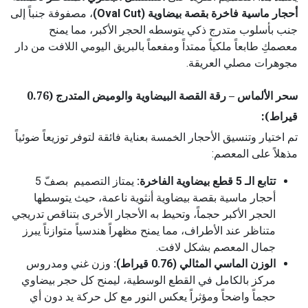
أحجار ماسية فاخرة بقصة بيضاوية (Oval Cut)
، مصفوفة جنباً إلى
جنب بأسلوب متدرج ذكي يتوسطه الحجر الأكبر، مما يمنح
معصمكِ طابعاً ملكياً ممتداً ومفعماً بالبريق اليومي اللافت من دار
مجوهرات مصلي العريقة.
سحر الألماس – رقة القصة البيضاوية والوميض المتدرج (0.76
قيراط):
تم اختيار وتنسيق الأحجار الخمسة بعناية فائقة لتوفر توزيعاً ضوئياً
مذهلاً على المعصم:
تتابع الـ 5 قطع بيضاوية الفاخرة:
يمتاز التصميم بصفّ 5
أحجار ماسية بقصة بيضاوية أنثوية ناعمة، حيث يتوسطها
الحجر الأكبر حجماً، وتحيط به الأحجار الأخرى بتناقص تدريجي
متناظر عند الأطراف، مما يمنح مظهراً هندسياً متوازناً يبرز
جمال المعصم بشكل لافت.
الوزن الماسي المثالي (0.76 قيراط):
وزن غني ومدروس
مركز بالكامل في القطع الوسطية، ليمنح كل حجر بيضاوي
حجماً واضحاً ومؤثراً يعكس النور مع كل حركة يد دون أي