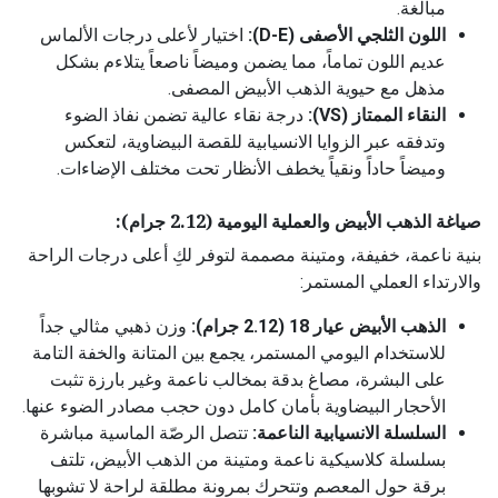
مبالغة.
اللون الثلجي الأصفى (D-E):
اختيار لأعلى درجات الألماس
عديم اللون تماماً، مما يضمن وميضاً ناصعاً يتلاءم بشكل
مذهل مع حيوية الذهب الأبيض المصفى.
النقاء الممتاز (VS):
درجة نقاء عالية تضمن نفاذ الضوء
وتدفقه عبر الزوايا الانسيابية للقصة البيضاوية، لتعكس
وميضاً حاداً ونقياً يخطف الأنظار تحت مختلف الإضاءات.
صياغة الذهب الأبيض والعملية اليومية (2.12 جرام):
بنية ناعمة، خفيفة، ومتينة مصممة لتوفر لكِ أعلى درجات الراحة
والارتداء العملي المستمر:
الذهب الأبيض عيار 18 (2.12 جرام):
وزن ذهبي مثالي جداً
للاستخدام اليومي المستمر، يجمع بين المتانة والخفة التامة
على البشرة، مصاغ بدقة بمخالب ناعمة وغير بارزة تثبت
الأحجار البيضاوية بأمان كامل دون حجب مصادر الضوء عنها.
السلسلة الانسيابية الناعمة:
تتصل الرصّة الماسية مباشرة
بسلسلة كلاسيكية ناعمة ومتينة من الذهب الأبيض، تلتف
برقة حول المعصم وتتحرك بمرونة مطلقة لراحة لا تشوبها