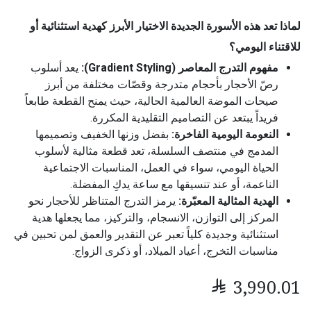
لماذا تعد هذه الأسورة الجديدة الاختيار الأبرز كهدية استثنائية أو
للاقتناء اليومي؟
مفهوم التدرج المعاصر (Gradient Styling):
يعد أسلوب
رصّ الأحجار بأحجام متدرجة وقصّات مختلفة من أبرز
صيحات الموضة العالمية الحالية، حيث يمنح القطعة طابعاً
فريداً يبتعد عن التصاميم التقليدية المكررة.
النعومة اليومية الفاخرة:
بفضل وزنها الخفيف وتصميمها
المدمج في منتصف السلسلة، تعد قطعة مثالية لأسلوب
الحياة اليومي، سواء في العمل، المناسبات الاجتماعية
الناعمة، أو عند تنسيقها مع ساعة يدكِ المفضلة.
الهدية المثالية المعبّرة:
يرمز التدرج المتناظر للأحجار نحو
المركز إلى التوازن، الانسجام، والتركيز، مما يجعلها هدية
استثنائية وجديدة كلياً تعبر عن التقدير والعمق لمن تحبين في
مناسبات التخرج، أعياد الميلاد، أو ذكرى الزواج.

3,990.01