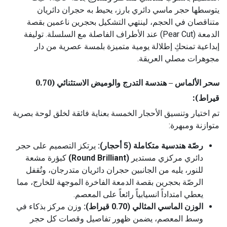
يتوسطها حجر ماسي دائري بارز، يحيط به حجران دائريان
متناقصان في الحجم، لينتهي التشكيل بحجرين ناعمين بقصة
الدمعة (Pear Cut) عند الأطراف الفاصلة مع السلسلة. توليفة
إبداعية تمنحكِ إطلالة يومية متميزة بلمسة عصرية من دار
مجوهرات مصلي العريقة.
سحر الألماس – هندسة التدرج والوميض الاستثنائي (0.70
قيراط):
تم اختيار وتنسيق الأحجار الخمسة بعناية فائقة لخلق لوحة بصرية
متوازنة ومبهرة:
رصّة هندسية متكاملة (5 أحجار):
يرتكز التصميم على حجر
دائري مركزي مستدير
(Round Brilliant)
كبؤرة مشعة
للنور، يليه من الجانبين حجران دائريان متدرجان، وتُقفل
الرصّة بحجرين بقصة الدمعة الفاخرة الموجهة للخارج، مما
يعطي امتداداً انسيابياً رائعاً على المعصم.
الوزن الماسي المثالي (0.70 قيراط):
وزن مركز بذكاء في
وسط المعصم، يضمن ظهور تفاصيل وقصات كل حجر