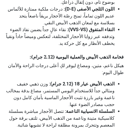
بوضوح تام، دون إثقال ذراعكِ.
اللون الثلجي الأصفى (D-E):
درجات ملكية ممتازة للألماس
عديم اللون تماماً، تمنح رصّة الأحجار بريقاً ناصعاً يتحد
بسلاسة مع لمعان الذهب الأبيض النقي.
النقاء المتفوق (VVS-VS):
نقاء عالٍ جداً يضمن نفاذ الضوء
وتدفقه عبر زوايا الأحجار المختلفة، لتعكس وميضاً حاداً ونقياً
يخطف الأنظار مع كل حركة يد.
فخامة الذهب الأبيض والعملية اليومية (2.12 جرام):
هيكل ناعم، متين، ومصاغ ليوفر لكِ أعلى درجات الراحة والأمان
طوال اليوم:
الذهب الأبيض عيار 18 (2.12 جرام):
وزن ذهبي خفيف
ومثالي جداً للاستخدام اليومي المستمر، مصاغ بدقة بمخالب
ناعمة وغير بارزة تثبت الأحجار الماسية بأمان كامل دون
حجب مصادر الضوء عنها.
السلسلة الانسيابية الناعمة:
تتصل الأحجار مباشرة بسلسلة
كلاسيكية متينة وناعمة من الذهب الأبيض، تلتف برقة حول
المعصم وتتحرك بمرونة مطلقة لراحة لا تشوبها شائبة.