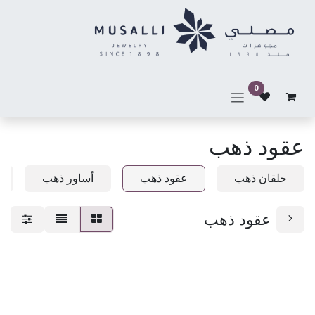
خطي للذهاب إلى المحتوى
0
عقود ذهب
حلقان ذهب
عقود ذهب
أساور ذهب
عقود ذهب