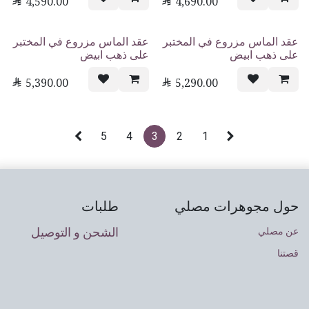

4,590.00

4,690.00
عقد الماس مزروع في المختبر
عقد الماس مزروع في المختبر
على ذهب ابيض
على ذهب ابيض

5,390.00

5,290.00
5
4
3
2
1
حول مجوهرات مصلي
طلبات
الشحن و التوصيل
عن مصلي
قصتنا